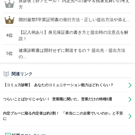
挨拶状で好アピール！ 内定先への暑中＆残暑見舞いの考え
方
開封厳禁⁉卒業証明書の発行方法・正しい提出方法や添え...
【記入例あり】身元保証書の書き方と提出時の注意点を解
4位
説！
健康診断書は開封せずに郵送するの？ 提出先・提出方法
5位
の...
関連リンク
【コミュ力診断】 あなたのコミュニケーション能力はどれくらい？
つらいことばかりじゃない！ 営業職に聞いた、営業だけの特権6選
内定ブルーに陥る内定者は約2割！ 「本当にこの企業でいいのか」と不安
に