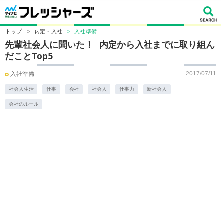
トップ
>
内定・入社
>
入社準備
先輩社会人に聞いた！ 内定から入社までに取り組ん
だことTop5
2017/07/11
入社準備
社会人生活
仕事
会社
社会人
仕事力
新社会人
会社のルール