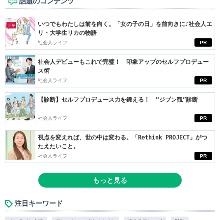
話題のコンテンツ
いつでもわたしは前を向く。「女の子の日」を前向きに♪社会人エ
リ・大学生リカの物語
社会人ライフ
PR
社会人デビューもこれで完璧！ 印象アップのセルフプロデュー
ス術
社会人ライフ
PR
【診断】セルフプロデュース力を鍛える！ “ジブン観”診断
社会人ライフ
PR
視点を変えれば、世の中は変わる。「Rethink PROJECT」がつ
たえたいこと。
社会人ライフ
PR
もっと見る
注目キーワード