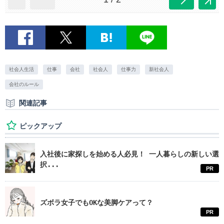
社会人生活
仕事
会社
社会人
仕事力
新社会人
会社のルール
関連記事
ピックアップ
入社後に家探しを始める人必見！ 一人暮らしの新しい選
択...
PR
ズボラ女子でもOKな美脚ケアって？
PR