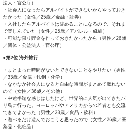
法人・官公庁）
・社会人になったらアルバイトができないからやっておき
たかった（女性／25歳／金融・証券）
・入社したらアルバイトは辞めることになるので、それま
で楽しんでいた（女性／25歳／アパレル・繊維）
・可能な限り貯金を作っておきたかったから（男性／26歳
／団体・公益法人・官公庁）
●第2位 海外旅行
・まとまった時間がないとできないことをやりたい（男性
／33歳／金属・鉄鋼・化学）
・なかなか社会人になると自由な時間がまとめて取れない
ので（女性／36歳／その他）
・中途半端な感じはしたけど、世界的に人気が出てきたバ
リ島に行った。ヨーロッパやアメリカからの若者とも交流
できてよかった（男性／28歳／食品・飲料）
・遊べるだけ遊んでおこうと思ったので（女性／26歳／医
薬品・化粧品）