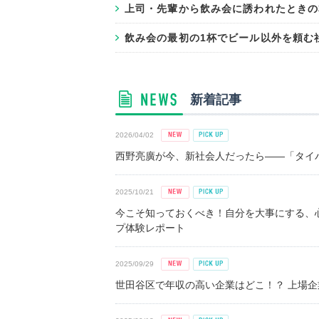
上司・先輩から飲み会に誘われたときの本
飲み会の最初の1杯でビール以外を頼む社
新着記事
2026/04/02
西野亮廣が今、新社会人だったら――「タイパ
2025/10/21
今こそ知っておくべき！自分を大事にする、
プ体験レポート
2025/09/29
世田谷区で年収の高い企業はどこ！？ 上場企業平