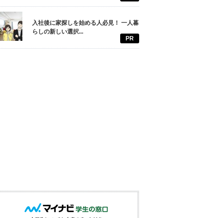
入社後に家探しを始める人必見！ 一人暮
らしの新しい選択...
PR