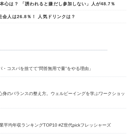
心は？ 「誘われると嫌だし参加しない」人が48.7％
会人は26.8％！ 人気ドリンクは？
・コスパを捨てて“問答無用で量”をやる理由」
心身のバランスの整え方。ウェルビーイングを学ぶワークショッ
均年収ランキングTOP10 #Z世代pickフレッシャーズ