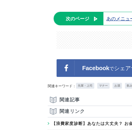
次のページ
あのメニュ
Facebook
シェア
で
関連キーワード：
先輩・上司
マナー
お酒
飲
関連記事
関連リンク
【浪費家度診断】あなたは大丈夫？ お