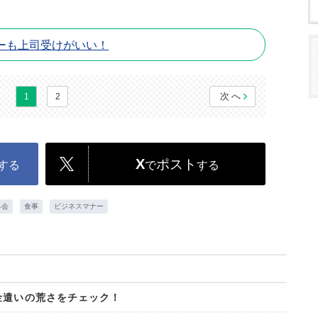
ーも上司受けがいい！
次へ
1
2
X
ポスト
する
で
する
み会
食事
ビジネスマナー
金遣いの荒さをチェック！