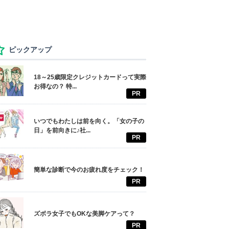
ピックアップ
18～25歳限定クレジットカードって実際
お得なの？ 特...
PR
いつでもわたしは前を向く。「女の子の
日」を前向きに♪社...
PR
簡単な診断で今のお疲れ度をチェック！
PR
ズボラ女子でもOKな美脚ケアって？
PR