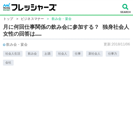
トップ
>
ビジネスマナー
>
飲み会・宴会
月に何回仕事関係の飲み会に参加する？ 独身社会人
女性の回答は……
更新:2018/11/06
飲み会・宴会
社会人生活
飲み会
お酒
社会人
仕事
新社会人
仕事力
会社