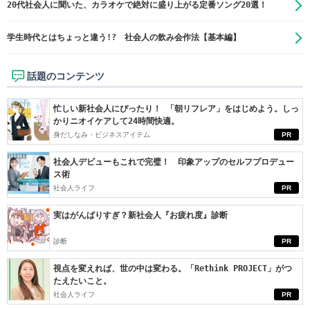
20代社会人に聞いた、カラオケで絶対に盛り上がる定番ソング20選！
学生時代とはちょっと違う!? 社会人の飲み会作法【基本編】
話題のコンテンツ
忙しい新社会人にぴったり！ 「朝リフレア」をはじめよう。しっ
かりニオイケアして24時間快適。
身だしなみ・ビジネスアイテム
PR
社会人デビューもこれで完璧！ 印象アップのセルフプロデュー
ス術
社会人ライフ
PR
実はがんばりすぎ？新社会人『お疲れ度』診断
診断
PR
視点を変えれば、世の中は変わる。「Rethink PROJECT」がつ
たえたいこと。
社会人ライフ
PR