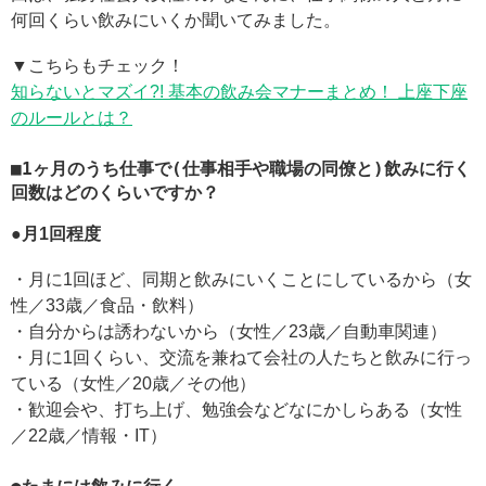
何回くらい飲みにいくか聞いてみました。
▼こちらもチェック！
知らないとマズイ?! 基本の飲み会マナーまとめ！ 上座下座
のルールとは？
■1ヶ月のうち仕事で(仕事相手や職場の同僚と)飲みに行く
回数はどのくらいですか？
●月1回程度
・月に1回ほど、同期と飲みにいくことにしているから（女
性／33歳／食品・飲料）
・自分からは誘わないから（女性／23歳／自動車関連）
・月に1回くらい、交流を兼ねて会社の人たちと飲みに行っ
ている（女性／20歳／その他）
・歓迎会や、打ち上げ、勉強会などなにかしらある（女性
／22歳／情報・IT）