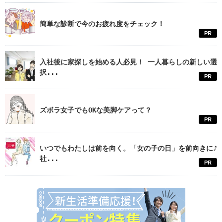
簡単な診断で今のお疲れ度をチェック！
PR
入社後に家探しを始める人必見！ 一人暮らしの新しい選
択...
PR
ズボラ女子でもOKな美脚ケアって？
PR
いつでもわたしは前を向く。「女の子の日」を前向きに♪
社...
PR