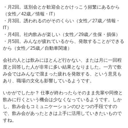
・月2回。送別会とか歓迎会とかけっこう頻繁にあるから
（女性／42歳／情報・IT）
・月3回。誘われるのがそのくらい（女性／27歳／情報・
IT）
・月4回。社内飲みが楽しい（女性／29歳／生保・損保）
・月5回。みんなが疲れているから、発散することができる
から（女性／25歳／自動車関連）
会社の人とは飲みにほとんど行かない、または月に一回程
度と回答した人が非常に多い結果となりました。一方で飲
み会ではみんなで溜まった疲れを発散する、という意見も
あり、職場の文化も影響しているようです。
いかがでしたか？ 仕事が終わったらそのまま先輩や同僚と
飲みに行くという機会は少なくなっているようです。しか
し、飲み会もコミュニケーションのひとつの手段ですの
で、飲み会があったときは上手に活用していきたいもので
すね。