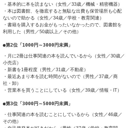
・基本的に本を読まない（女性／33歳／機械・精密機器）
・本は図書館、を徹底すると無駄な出費も保管場所も心配
ないので助かる（女性／34歳／学校・教育関連）
・書籍を購入するお金がもったいなかったので、図書館を
利用した（男性／50歳以上／その他）
●第2位「1000円～3000円未満」
・月に2冊は仕事関連の本を読んでいるから（女性／30歳／
小売店）
・新書を1冊程度（男性／31歳／不動産）
・最近あまり本を読む時間がないので（男性／37歳／商
社・卸）
・営業本を買うことにしている（女性／39歳／情報・IT）
●第3位「3000円～5000円未満」
・仕事関連の本を読むことにしているから（女性／46歳／
その他）