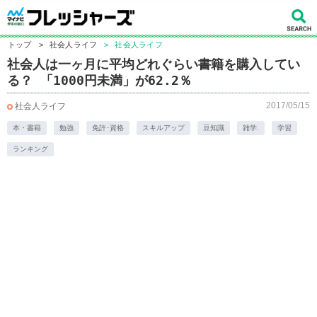
トップ
>
社会人ライフ
>
社会人ライフ
社会人は一ヶ月に平均どれぐらい書籍を購入してい
る？ 「1000円未満」が62.2％
2017/05/15
社会人ライフ
本・書籍
勉強
免許･資格
スキルアップ
豆知識
雑学.
学習
ランキング