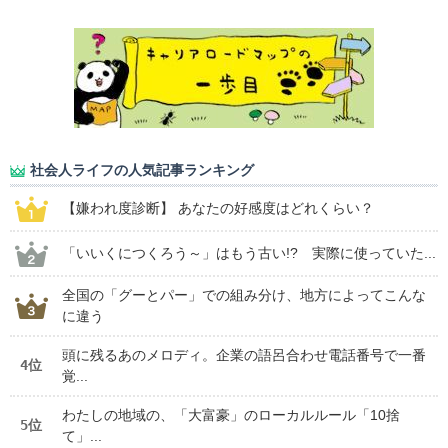
社会人ライフの人気記事ランキング
【嫌われ度診断】 あなたの好感度はどれくらい？
「いいくにつくろう～」はもう古い!? 実際に使っていた...
全国の「グーとパー」での組み分け、地方によってこんな
に違う
頭に残るあのメロディ。企業の語呂合わせ電話番号で一番
4位
覚...
わたしの地域の、「大富豪」のローカルルール「10捨
5位
て」...