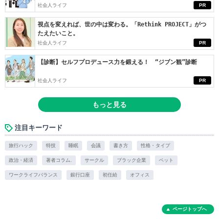
社会人ライフ
PR
視点を変えれば、世の中は変わる。「Rethink PROJECT」がつ
たえたいこと。
社会人ライフ
PR
【診断】セルフプロデュース力を鍛える！ “ジブン観”診断
社会人ライフ
PR
もっと見る
注目キーワード
旅行ハック
特技
睡眠
会議
書き方
性格・タイプ
政治・経済
著者コラム.
サークル
ブラック企業
ペット
ワークライフバランス
銀行口座
初任給
オフィス
ページトップへ