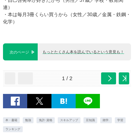
・自己啓発本が好きだから（男性／37歳／学校・教育関
連）
・本は毎月3冊くらい買うから（女性／30歳／金属・鉄鋼・
化学）
もっとたくさん本を読んでいるという意見も！
次のページ
1 / 2
本・書籍
勉強
免許･資格
スキルアップ
豆知識
雑学.
学習
ランキング