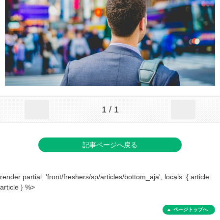
1 / 1
記事ページへ戻る
render partial: 'front/freshers/sp/articles/bottom_aja', locals: { article:
article } %>
ページトップへ