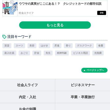
ウワサの真実がここにある！？ クレジットカードの都市伝説
社会人ライフ
PR
もっと見る
注目キーワード
賃貸
スーツ
美容
はがき
昇進
香り
デスクワーク
食費
新入社員
おごり
貯金
先生
精神年齢
ビジネス用語
光熱費
ページトップへ
社会人ライフ
ビジネスマナー
内定・入社
卒業・卒業旅行
お金の知識