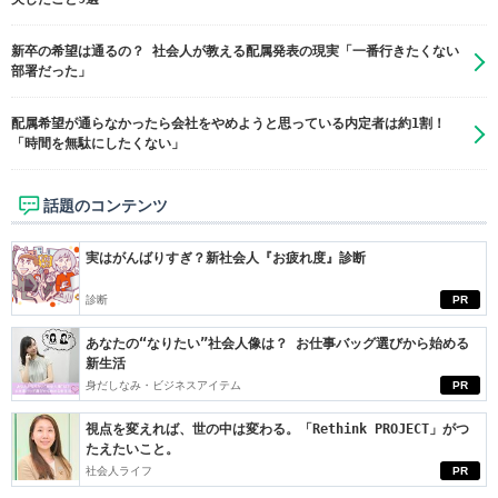
新卒の希望は通るの？ 社会人が教える配属発表の現実「一番行きたくない
部署だった」
配属希望が通らなかったら会社をやめようと思っている内定者は約1割！
「時間を無駄にしたくない」
話題のコンテンツ
実はがんばりすぎ？新社会人『お疲れ度』診断
診断
PR
あなたの“なりたい”社会人像は？ お仕事バッグ選びから始める
新生活
身だしなみ・ビジネスアイテム
PR
視点を変えれば、世の中は変わる。「Rethink PROJECT」がつ
たえたいこと。
社会人ライフ
PR