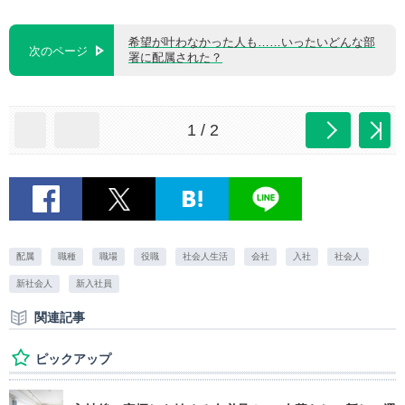
希望が叶わなかった人も……いったいどんな部
次のページ
署に配属された？
1 / 2
配属
職種
職場
役職
社会人生活
会社
入社
社会人
新社会人
新入社員
関連記事
ピックアップ