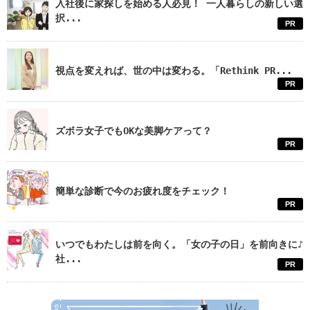
入社後に家探しを始める人必見！ 一人暮らしの新しい選
択...
PR
視点を変えれば、世の中は変わる。「Rethink PR...
PR
ズボラ女子でもOKな美脚ケアって？
PR
簡単な診断で今のお疲れ度をチェック！
PR
いつでもわたしは前を向く。「女の子の日」を前向きに♪
社...
PR