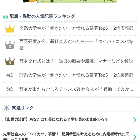
配属・異動の人気記事ランキング
文系大学生が「働きたい」と憧れる部署Top5！ 2位広報部
西野亮廣が今、新社会人だったら――「タイパ・コスパを
捨...
辞令交付式とは？ 当日の概要や服装、マナーなどを解説
4位
理系大学生が「働きたい」と憧れる部署Top5！ 2位製造部
5位
辞令が出たらむしろチャンス?! 社会人が「異動してよか...
関連リンク
【出世力診断】あなたは社長になれる？平社員のまま終わる？
先輩社会人の「ハイカツ」事情！ 配属希望を叶えるために内定者時代に工
夫したこと9選