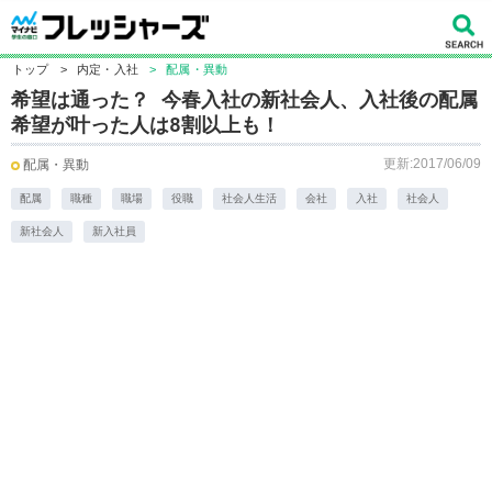
トップ
>
内定・入社
>
配属・異動
希望は通った？ 今春入社の新社会人、入社後の配属
希望が叶った人は8割以上も！
更新:2017/06/09
配属・異動
配属
職種
職場
役職
社会人生活
会社
入社
社会人
新社会人
新入社員