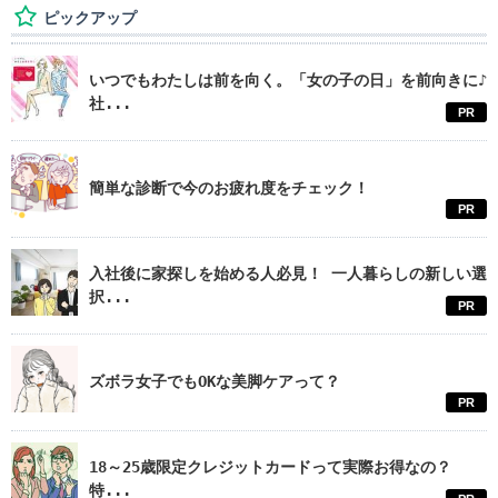
ピックアップ
いつでもわたしは前を向く。「女の子の日」を前向きに♪
社...
PR
簡単な診断で今のお疲れ度をチェック！
PR
入社後に家探しを始める人必見！ 一人暮らしの新しい選
択...
PR
ズボラ女子でもOKな美脚ケアって？
PR
18～25歳限定クレジットカードって実際お得なの？
特...