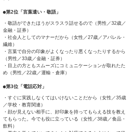
●第2位「言葉遣い・敬語」
・敬語ができたほうがスラスラ話せるので（男性／32歳／
金融・証券）
・社会人としてのマナーだから（女性／27歳／アパレル・
繊維）
・言葉で自分の印象がよくなったり悪くなったりするから
（男性／33歳／金融・証券）
・目上の方ともスムーズにコミュニケーションが取れたた
め（男性／22歳／運輸・倉庫）
●第3位「電話応対」
・すぐに実践しなくてはいけないことだから（女性／35歳
／学校・教育関連）
・顔が見えない相手に、好印象を持ってもらえる技を教え
てもらった。今でも役に立っている（女性／38歳／食品・
飲料）