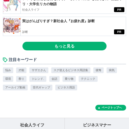
リ・大学生リカの物語
社会人ライフ
PR
実はがんばりすぎ？新社会人『お疲れ度』診断
診断
PR
もっと見る
注目キーワード
悩み
才能
サザエさん
スグ使えるビジネス用語集
後悔
病気
環境
香り
トレンド.
会話
乗り物
テクニック
アーカイブ動画
世代ギャップ
ビジネス用語
ページトップへ
社会人ライフ
ビジネスマナー