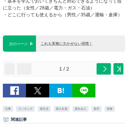
・基本を学んでおいてきちんと対応できるようになって役
に立った（女性／28歳／電力・ガス・石油）
・どこに行っても使えるから（男性／35歳／運輸・倉庫）
これも実務に欠かせない習慣！
次のページ
1 / 2
仕事
ランキング
新生活
新入社員
新社会人
新卒
研修
関連記事