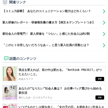
関連リンク
【コミュ力診断】 あなたのコミュニケーション能力はどれくらい？
新人研修のレポート・研修報告書の書き方【例文＆テンプレートつき】
​新社会人の登竜門！ 新人研修を「つらい」と感じた社会人は約2割
「このヒト出世しないだろうなあ～」と思う新入社員の言動とは？
話題のコンテンツ
視点を変えれば、世の中は変わる。「Rethink PROJECT」がつ
たえたいこと。
社会人ライフ
PR
あなたの“なりたい”社会人像は？ お仕事バッグ選びから始める
新生活
身だしなみ・ビジネスアイテム
PR
いつでもわたしは前を向く。「女の子の日」を前向きに♪社会人エ