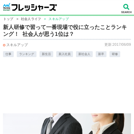
トップ
>
社会人ライフ
>
スキルアップ
新人研修で習って一番現場で役に立ったことランキ
ング！ 社会人が思う1位は？
更新:2017/06/09
スキルアップ
仕事
ランキング
新生活
新入社員
新社会人
新卒
研修