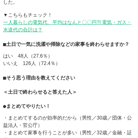
した。
▼こちらもチェック！
一人暮らしの電気代、平均はなんと〇〇円?! 電気・ガス・
水道代の合計は？
■土日で一気に洗濯や掃除などの家事を終わらせますか？
はい 48人（27.6％）
いいえ 126人（72.4％）
■そう思う理由を教えてください
＜土日で終わらせると答えた人＞
●まとめてやりたい！
・まとめてするのが効率的だから（男性／30歳／団体・公
益法人・官公庁）
・まとめて家事を行うことが多い（男性／32歳／金融・証