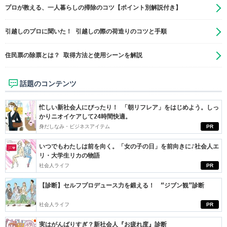
プロが教える、一人暮らしの掃除のコツ【ポイント別解説付き】
引越しのプロに聞いた！ 引越しの際の荷造りのコツと手順
住民票の除票とは？ 取得方法と使用シーンを解説
話題のコンテンツ
忙しい新社会人にぴったり！ 「朝リフレア」をはじめよう。しっ
かりニオイケアして24時間快適。
身だしなみ・ビジネスアイテム
PR
いつでもわたしは前を向く。「女の子の日」を前向きに♪社会人エ
リ・大学生リカの物語
社会人ライフ
PR
【診断】セルフプロデュース力を鍛える！ “ジブン観”診断
社会人ライフ
PR
実はがんばりすぎ？新社会人『お疲れ度』診断