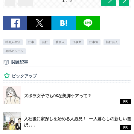
1 / 2
社会人生活
仕事
会社
社会人
仕事力
仕事運
新社会人
会社のルール
関連記事
ピックアップ
ズボラ女子でもOKな美脚ケアって？
PR
入社後に家探しを始める人必見！ 一人暮らしの新しい選
択...
PR