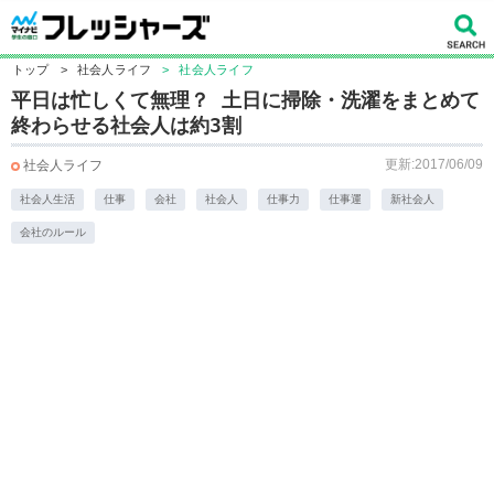
トップ
>
社会人ライフ
>
社会人ライフ
平日は忙しくて無理？ 土日に掃除・洗濯をまとめて
終わらせる社会人は約3割
更新:2017/06/09
社会人ライフ
社会人生活
仕事
会社
社会人
仕事力
仕事運
新社会人
会社のルール