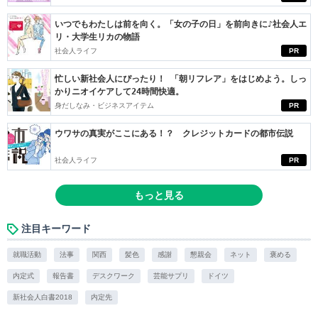
いつでもわたしは前を向く。「女の子の日」を前向きに♪社会人エ
リ・大学生リカの物語
社会人ライフ
PR
忙しい新社会人にぴったり！ 「朝リフレア」をはじめよう。しっ
かりニオイケアして24時間快適。
身だしなみ・ビジネスアイテム
PR
ウワサの真実がここにある！？ クレジットカードの都市伝説
社会人ライフ
PR
もっと見る
注目キーワード
就職活動
法事
関西
髪色
感謝
懇親会
ネット
褒める
内定式
報告書
デスクワーク
芸能サプリ
ドイツ
新社会人白書2018
内定先