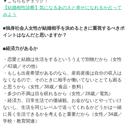
▼こちらもチェック！
【結婚相性診断】気になるあの人と幸せになれるか占って
みよう
■独身社会人女性が結婚相手を決めるときに重視するべきポ
イントはなんだと思いますか？
●経済力があるか
・恋愛と結婚は生活をするといううえで別物だから（女性
／42歳／その他）
・もしも出産希望があるのなら、産前産後は自分の収入は
なくなるので、そのときに相手が働いてないととても困る
と思うから（女性／38歳／食品・飲料）
・多少の不満は目を瞑れるから（女性／28歳／電気）
・経済力、日常生活での価値観。お金がないとやっていけ
ないし、生活を同じレベルで送ってくれるかどうかは一緒
に長く生活できるかを考えると重要だから（女性／34歳／
学校・教育関連）