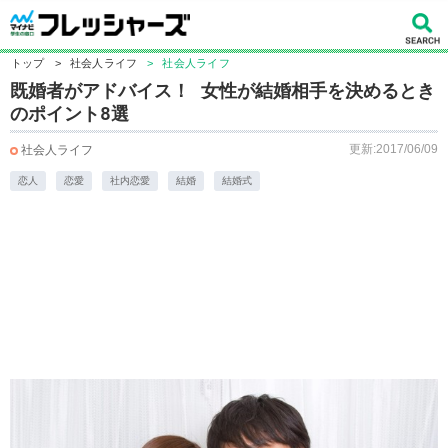
トップ
>
社会人ライフ
>
社会人ライフ
既婚者がアドバイス！ 女性が結婚相手を決めるとき
のポイント8選
更新:2017/06/09
社会人ライフ
恋人
恋愛
社内恋愛
結婚
結婚式