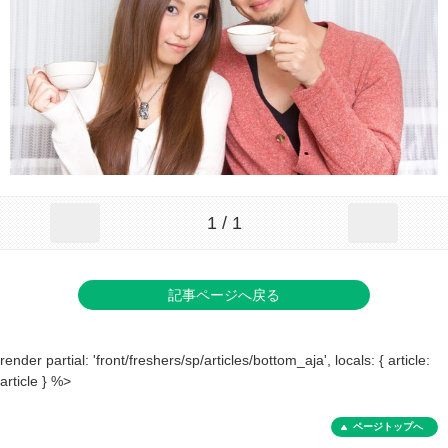
1 / 1
記事ページへ戻る
render partial: 'front/freshers/sp/articles/bottom_aja', locals: { article:
article } %>
ページトップへ