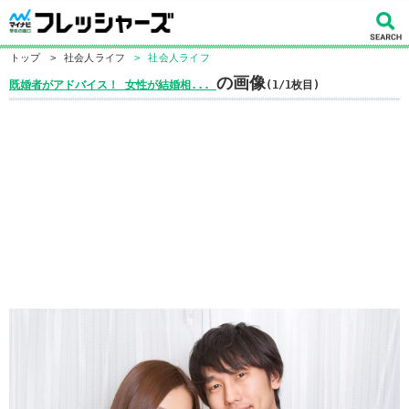
トップ
>
社会人ライフ
>
社会人ライフ
の画像
既婚者がアドバイス！ 女性が結婚相...
(1/1枚目)