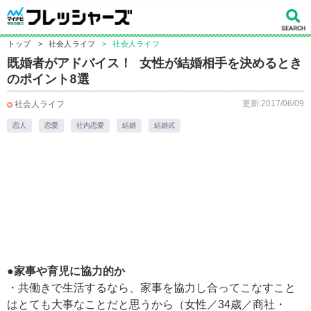
トップ
>
社会人ライフ
>
社会人ライフ
既婚者がアドバイス！ 女性が結婚相手を決めるとき
のポイント8選
更新:2017/06/09
社会人ライフ
恋人
恋愛
社内恋愛
結婚
結婚式
●家事や育児に協力的か
・共働きで生活するなら、家事を協力し合ってこなすこと
はとても大事なことだと思うから（女性／34歳／商社・