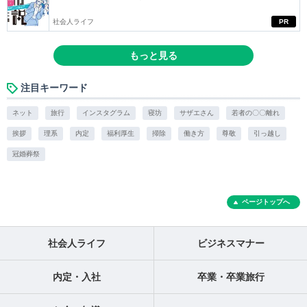
社会人ライフ
PR
もっと見る
注目キーワード
ネット
旅行
インスタグラム
寝坊
サザエさん
若者の〇〇離れ
挨拶
理系
内定
福利厚生
掃除
働き方
尊敬
引っ越し
冠婚葬祭
ページトップへ
社会人ライフ
ビジネスマナー
内定・入社
卒業・卒業旅行