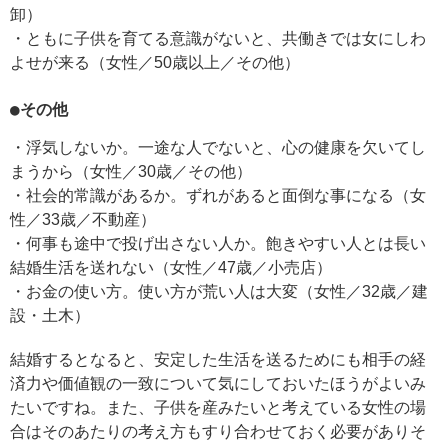
卸）
・ともに子供を育てる意識がないと、共働きでは女にしわ
よせが来る（女性／50歳以上／その他）
●その他
・浮気しないか。一途な人でないと、心の健康を欠いてし
まうから（女性／30歳／その他）
・社会的常識があるか。ずれがあると面倒な事になる（女
性／33歳／不動産）
・何事も途中で投げ出さない人か。飽きやすい人とは長い
結婚生活を送れない（女性／47歳／小売店）
・お金の使い方。使い方が荒い人は大変（女性／32歳／建
設・土木）
結婚するとなると、安定した生活を送るためにも相手の経
済力や価値観の一致について気にしておいたほうがよいみ
たいですね。また、子供を産みたいと考えている女性の場
合はそのあたりの考え方もすり合わせておく必要がありそ