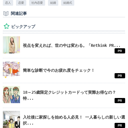
恋人
恋愛
社内恋愛
結婚
結婚式
関連記事
ピックアップ
視点を変えれば、世の中は変わる。「Rethink PR...
PR
簡単な診断で今のお疲れ度をチェック！
PR
18～25歳限定クレジットカードって実際お得なの？
特...
PR
入社後に家探しを始める人必見！ 一人暮らしの新しい選
択...
PR