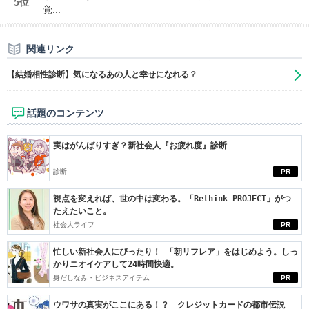
5位
覚...
関連リンク
【結婚相性診断】気になるあの人と幸せになれる？
話題のコンテンツ
実はがんばりすぎ？新社会人『お疲れ度』診断
診断
PR
視点を変えれば、世の中は変わる。「Rethink PROJECT」がつ
たえたいこと。
社会人ライフ
PR
忙しい新社会人にぴったり！ 「朝リフレア」をはじめよう。しっ
かりニオイケアして24時間快適。
身だしなみ・ビジネスアイテム
PR
ウワサの真実がここにある！？ クレジットカードの都市伝説