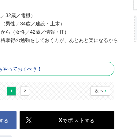
／32歳／電機）
（男性／34歳／建設・土木）
から（女性／42歳／情報・IT）
資格取得の勉強をしておく方が、あとあと楽になるから
もやっておくべき！
次へ
1
2
X
ポスト
する
で
する