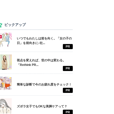
ピックアップ
いつでもわたしは前を向く。「女の子の
日」を前向きに♪社...
PR
視点を変えれば、世の中は変わる。
「Rethink PR...
PR
簡単な診断で今のお疲れ度をチェック！
PR
ズボラ女子でもOKな美脚ケアって？
PR