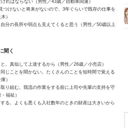
なければならない（男性／43歳／自動車関連）
見つけないと将来がないので、3年ぐらいで既存の仕事を
土木）
自分の長所や弱点も見えてくると思う（男性／50歳以上
に聞く
と。真似して上達するから（男性／26歳／小売店）
も同じことを聞かない。たくさんのことを短時間で覚える
倉庫）
に取り組む。我流の作業をする前に上司や先輩の支持を守
療・福祉）
をする。よくも悪くも入社数年のときの財産は大きいから