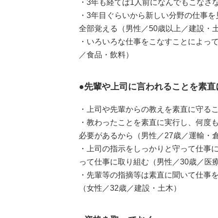
・3年も経てば1人前になんでもこなさ
・3年目ぐらいから新しい分野の仕事を
全部覚える（男性／50歳以上／建設・
・いろいろな仕事をこなすことによって
／食品・飲料）
●先輩や上司に言われることを素直
・上司や先輩からの教えを素直に守るこ
・教わったことを素直に実行し、何度
必要があるから（男性／27歳／運輸・
・上司の指示をしっかりと守って仕事
って仕事に取り組む（男性／30歳／医
・先輩等の指摘等は素直に聞いて仕事
（女性／32歳／建設・土木）