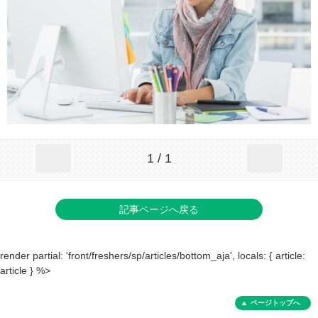
1 / 1
記事ページへ戻る
render partial: 'front/freshers/sp/articles/bottom_aja', locals: { article:
article } %>
ページトップへ