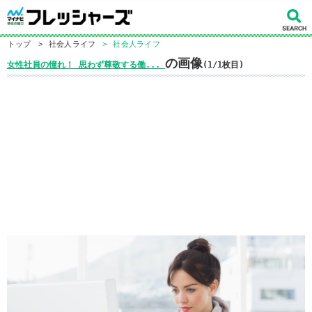
トップ
>
社会人ライフ
>
社会人ライフ
の画像
女性社員の憧れ！ 思わず尊敬する働...
(1/1枚目)