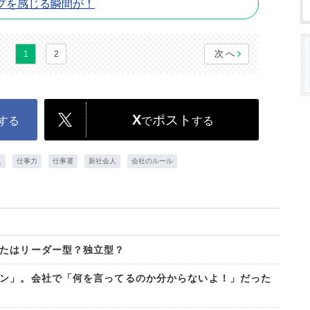
プを感じる瞬間が！
次へ
1
2
X
ポスト
する
で
する
人
仕事力
仕事運
新社会人
会社のルール
たはリーダー型？独立型？
ン」。会社で「何を言ってるのか分からないよ！」だった