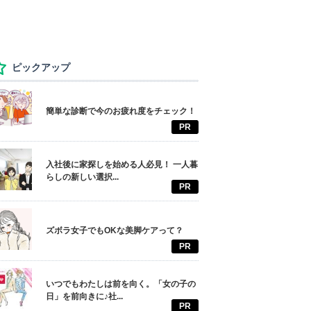
ピックアップ
簡単な診断で今のお疲れ度をチェック！
PR
入社後に家探しを始める人必見！ 一人暮
らしの新しい選択...
PR
ズボラ女子でもOKな美脚ケアって？
PR
いつでもわたしは前を向く。「女の子の
日」を前向きに♪社...
PR