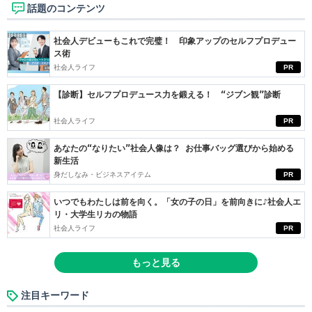
話題のコンテンツ
社会人デビューもこれで完璧！ 印象アップのセルフプロデュー
ス術
社会人ライフ
PR
【診断】セルフプロデュース力を鍛える！ “ジブン観”診断
社会人ライフ
PR
あなたの“なりたい”社会人像は？ お仕事バッグ選びから始める
新生活
身だしなみ・ビジネスアイテム
PR
いつでもわたしは前を向く。「女の子の日」を前向きに♪社会人エ
リ・大学生リカの物語
社会人ライフ
PR
もっと見る
注目キーワード