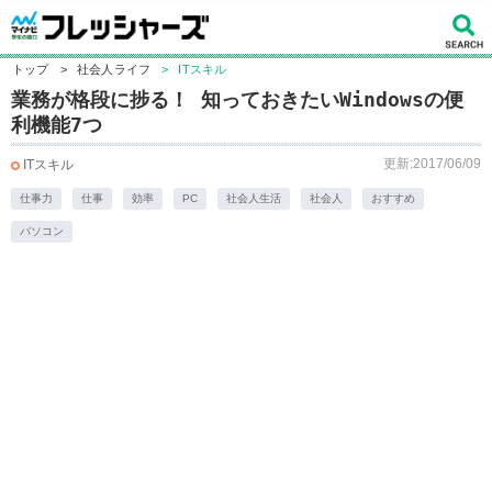
トップ
>
社会人ライフ
>
ITスキル
業務が格段に捗る！ 知っておきたいWindowsの便
利機能7つ
更新:2017/06/09
ITスキル
仕事力
仕事
効率
PC
社会人生活
社会人
おすすめ
パソコン