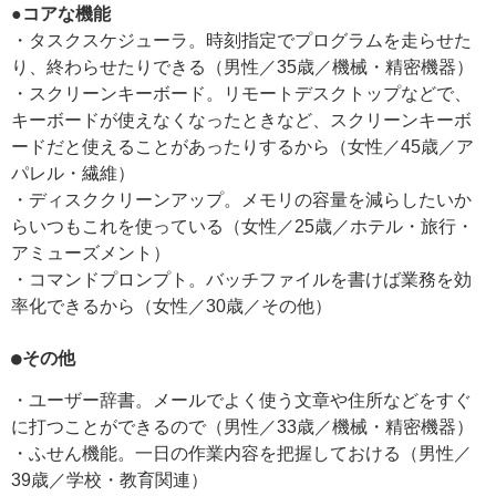
●コアな機能
・タスクスケジューラ。時刻指定でプログラムを走らせた
り、終わらせたりできる（男性／35歳／機械・精密機器）
・スクリーンキーボード。リモートデスクトップなどで、
キーボードが使えなくなったときなど、スクリーンキーボ
ードだと使えることがあったりするから（女性／45歳／ア
パレル・繊維）
・ディスククリーンアップ。メモリの容量を減らしたいか
らいつもこれを使っている（女性／25歳／ホテル・旅行・
アミューズメント）
・コマンドプロンプト。バッチファイルを書けば業務を効
率化できるから（女性／30歳／その他）
●その他
・ユーザー辞書。メールでよく使う文章や住所などをすぐ
に打つことができるので（男性／33歳／機械・精密機器）
・ふせん機能。一日の作業内容を把握しておける（男性／
39歳／学校・教育関連）