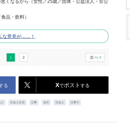
が悪くなるから（女性／25歳／団体・公益法人・官公
／食品・飲料）
んな意見が……！
次へ
1
2
X
ポスト
する
で
する
会人
社会人生活
仕事
会社
社会人
仕事力