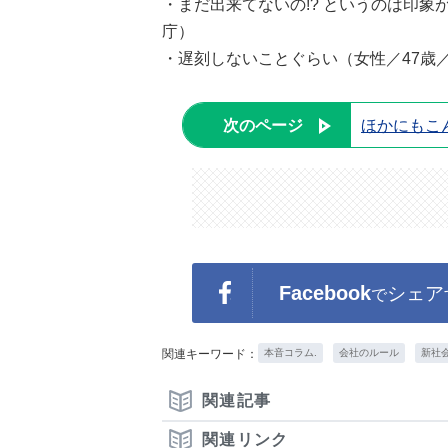
・まだ出来てないの!? というのは印象
庁）
・遅刻しないことぐらい（女性／47歳
次のページ
ほかにもこ
Facebook
シェア
で
関連キーワード：
本音コラム.
会社のルール
新社
関連記事
関連リンク