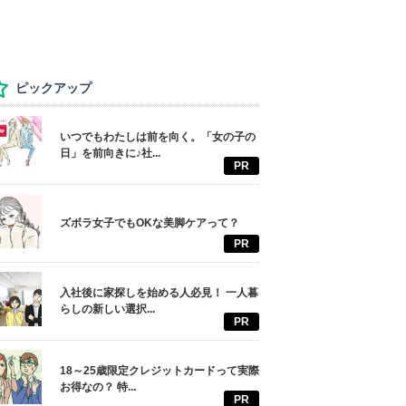
ピックアップ
いつでもわたしは前を向く。「女の子の
日」を前向きに♪社...
PR
ズボラ女子でもOKな美脚ケアって？
PR
入社後に家探しを始める人必見！ 一人暮
らしの新しい選択...
PR
18～25歳限定クレジットカードって実際
お得なの？ 特...
PR