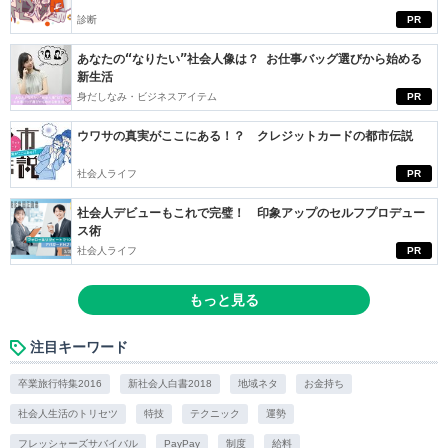
診断
PR
あなたの“なりたい”社会人像は？ お仕事バッグ選びから始める
新生活
身だしなみ・ビジネスアイテム
PR
ウワサの真実がここにある！？ クレジットカードの都市伝説
社会人ライフ
PR
社会人デビューもこれで完璧！ 印象アップのセルフプロデュー
ス術
社会人ライフ
PR
もっと見る
注目キーワード
卒業旅行特集2016
新社会人白書2018
地域ネタ
お金持ち
社会人生活のトリセツ
特技
テクニック
運勢
フレッシャーズサバイバル
PayPay
制度
給料