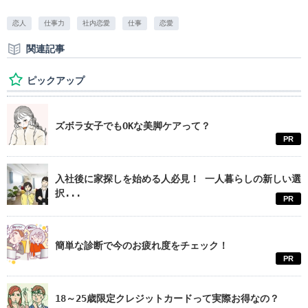
恋人
仕事力
社内恋愛
仕事
恋愛
関連記事
ピックアップ
ズボラ女子でもOKな美脚ケアって？
PR
入社後に家探しを始める人必見！ 一人暮らしの新しい選
択...
PR
簡単な診断で今のお疲れ度をチェック！
PR
18～25歳限定クレジットカードって実際お得なの？