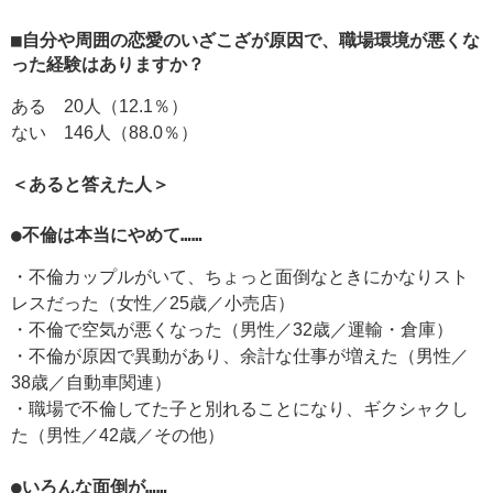
■自分や周囲の恋愛のいざこざが原因で、職場環境が悪くな
った経験はありますか？
ある 20人（12.1％）
ない 146人（88.0％）
＜あると答えた人＞
●不倫は本当にやめて……
・不倫カップルがいて、ちょっと面倒なときにかなりスト
レスだった（女性／25歳／小売店）
・不倫で空気が悪くなった（男性／32歳／運輸・倉庫）
・不倫が原因で異動があり、余計な仕事が増えた（男性／
38歳／自動車関連）
・職場で不倫してた子と別れることになり、ギクシャクし
た（男性／42歳／その他）
●いろんな面倒が……