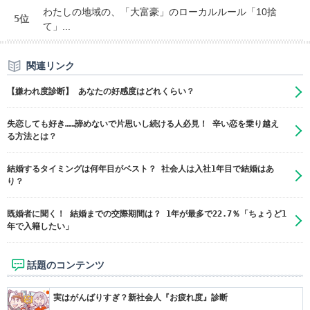
わたしの地域の、「大富豪」のローカルルール「10捨
5位
て」...
関連リンク
【嫌われ度診断】 あなたの好感度はどれくらい？
失恋しても好き……諦めないで片思いし続ける人必見！ 辛い恋を乗り越え
る方法とは？
結婚するタイミングは何年目がベスト？ 社会人は入社1年目で結婚はあ
り？
既婚者に聞く！ 結婚までの交際期間は？ 1年が最多で22.7％「ちょうど1
年で入籍したい」
話題のコンテンツ
実はがんばりすぎ？新社会人『お疲れ度』診断