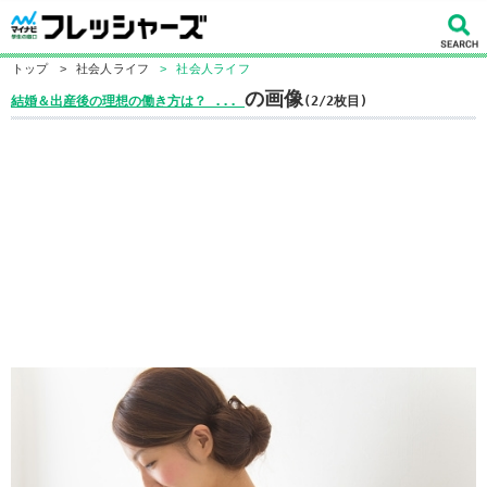
トップ
>
社会人ライフ
>
社会人ライフ
の画像
結婚＆出産後の理想の働き方は？ ​...
(2/2枚目)