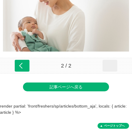
2 / 2
記事ページへ戻る
render partial: 'front/freshers/sp/articles/bottom_aja', locals: { article:
article } %>
ページトップへ