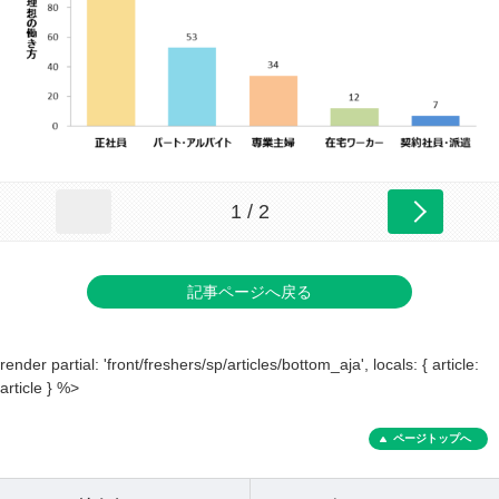
1 / 2
記事ページへ戻る
render partial: 'front/freshers/sp/articles/bottom_aja', locals: { article:
article } %>
ページトップへ