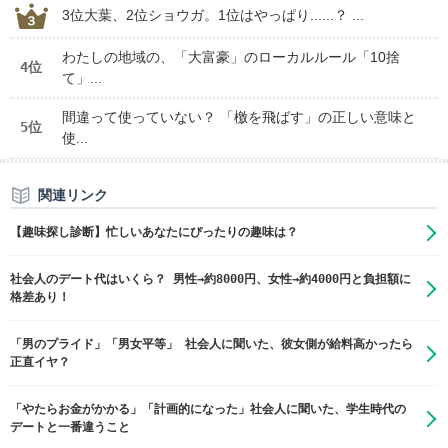
3位大葉、2位ショウガ。1位はやっぱり......？ ...
わたしの地域の、「大富豪」のローカルルール「10捨
4位
て」...
間違って使っていない？ 「檄を飛ばす」の正しい意味と
5位
使...
関連リンク
【趣味探し診断】忙しいあなたにぴったりの趣味は？
社会人のデート代はいくら？ 男性→約8000円、女性→約4000円と負担額に
格差あり！
「男のプライド」「男女平等」 社会人に聞いた、彼女側が給料高かったら
正直イヤ？
「やたらお金がかかる」「計画的になった」社会人に聞いた、学生時代の
デートと一番違うこと