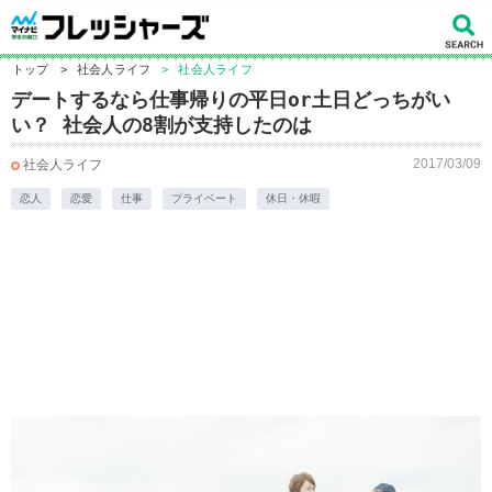
トップ
>
社会人ライフ
>
社会人ライフ
デートするなら仕事帰りの平日or土日どっちがい
い？ 社会人の8割が支持したのは
2017/03/09
社会人ライフ
恋人
恋愛
仕事
プライベート
休日・休暇