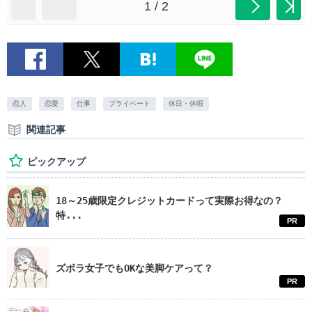
1 / 2
恋人
恋愛
仕事
プライベート
休日・休暇
関連記事
ピックアップ
18～25歳限定クレジットカードって実際お得なの？
特...
PR
ズボラ女子でもOKな美脚ケアって？
PR