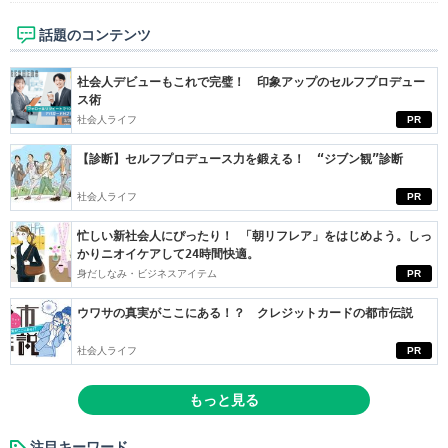
話題のコンテンツ
社会人デビューもこれで完璧！ 印象アップのセルフプロデュー
ス術
社会人ライフ
PR
【診断】セルフプロデュース力を鍛える！ “ジブン観”診断
社会人ライフ
PR
忙しい新社会人にぴったり！ 「朝リフレア」をはじめよう。しっ
かりニオイケアして24時間快適。
身だしなみ・ビジネスアイテム
PR
ウワサの真実がここにある！？ クレジットカードの都市伝説
社会人ライフ
PR
もっと見る
注目キーワード