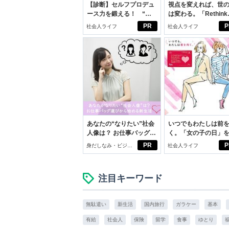
【診断】セルフプロデュ
視点を変えれば、世
ース力を鍛える！ “ジ
は変わる。「Rethink
ブン観”診断
PROJECT」がつた
PR
P
社会人ライフ
社会人ライフ
いこと。
あなたの“なりたい”社会
いつでもわたしは前
人像は？ お仕事バッグ選
く。「女の子の日」
びから始める新生活
向きに♪社会人エリ・
PR
P
身だしなみ・ビジネ
社会人ライフ
学生リカの物語
スアイテム
注目キーワード
無駄遣い
新生活
国内旅行
ガラケー
基本
有給
社会人
保険
留学
食事
ゆとり