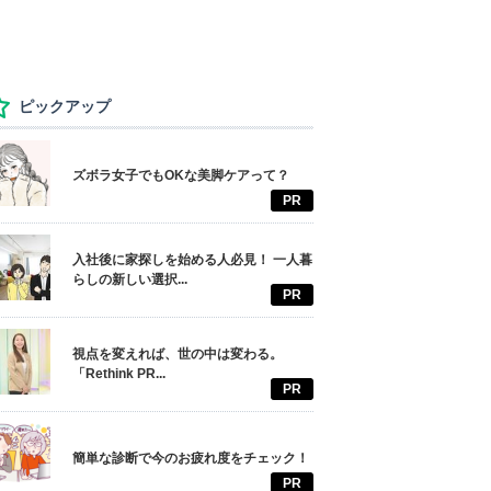
ピックアップ
ズボラ女子でもOKな美脚ケアって？
PR
入社後に家探しを始める人必見！ 一人暮
らしの新しい選択...
PR
視点を変えれば、世の中は変わる。
「Rethink PR...
PR
簡単な診断で今のお疲れ度をチェック！
PR