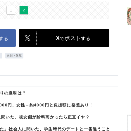
1
2
X
ポスト
する
で
する
ト
休日・休暇
りの趣味は？
000円、女性→約4000円と負担額に格差あり！
に聞いた、彼女側が給料高かったら正直イヤ？
た」社会人に聞いた、学生時代のデートと一番違うこと