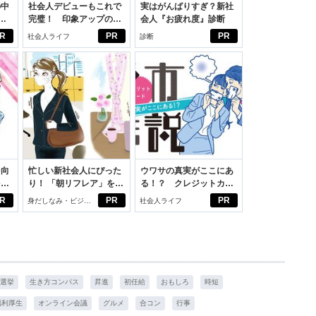
の中
社会人デビューもこれで
実はがんばりすぎ？新社
完璧！ 印象アップのセ
会人『お疲れ度』診断
えた
ルフプロデュース術
R
PR
PR
社会人ライフ
診断
を向
忙しい新社会人にぴった
ウワサの真実がここにあ
を前
り！ 「朝リフレア」をは
る！？ クレジットカー
大
じめよう。しっかりニオ
ドの都市伝説
R
PR
PR
身だしなみ・ビジネ
社会人ライフ
イケアして24時間快適。
スアイテム
選挙
生き方コンパス
昇進
初任給
おもしろ
時短
福利厚生
オンライン会議
グルメ
合コン
行事