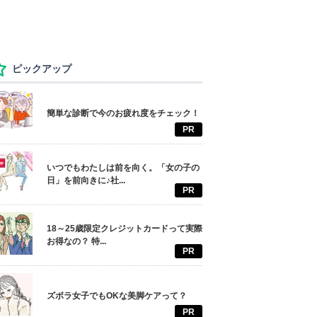
ピックアップ
簡単な診断で今のお疲れ度をチェック！
PR
いつでもわたしは前を向く。「女の子の
日」を前向きに♪社...
PR
18～25歳限定クレジットカードって実際
お得なの？ 特...
PR
ズボラ女子でもOKな美脚ケアって？
PR