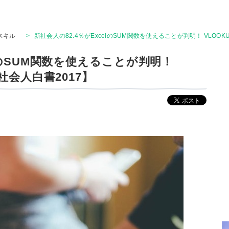
Tスキル
>
新社会人の82.4％がExcelのSUM関数を使えることが判明！ VLOOK
elのSUM関数を使えることが判明！
新社会人白書2017】