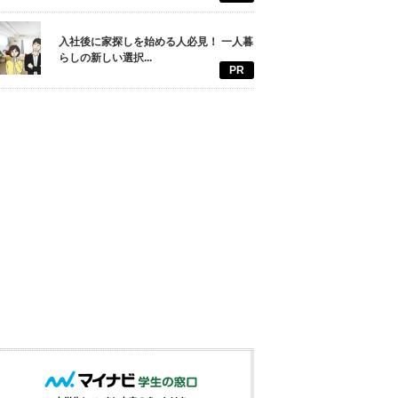
入社後に家探しを始める人必見！ 一人暮
らしの新しい選択...
PR