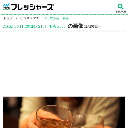
トップ
>
ビジネスマナー
>
飲み会・宴会
の画像
これ話しとけば間違いなし！ 社会人...
(1/1枚目)