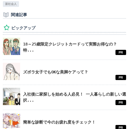
新社会人
関連記事
ピックアップ
18～25歳限定クレジットカードって実際お得なの？
特...
PR
ズボラ女子でもOKな美脚ケアって？
PR
入社後に家探しを始める人必見！ 一人暮らしの新しい選
択...
PR
簡単な診断で今のお疲れ度をチェック！
PR