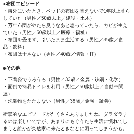
●布団エピソード
・海外にいたとき、ベッドの布団を替えないで1年以上暮ら
していた（男性／50歳以上／建設・土木）
・万年布団がやたら臭うなあと思っていたら、カビが生え
ていた（男性／50歳以上／医療・福祉）
・布団を畳まず、引いたまま生活する（男性／35歳／食
品・飲料）
・布団は干さない（男性／40歳／情報・IT）
●その他
・下着姿でうろうろ（男性／33歳／金属・鉄鋼・化学）
・面倒で簡易トイレを利用（男性／50歳以上／自動車関
連）
・洗濯物をたたまない（男性／38歳／金融・証券）
衝撃的なエピソードがたくさんありましたね。ダラダラす
るのは楽しいですが、あまりにもぐうたら生活に慣れてし
まうと誰かが突然家に来たときなどに困ってしまうかも。