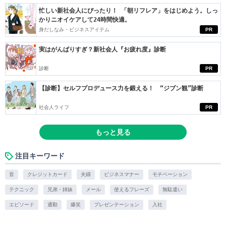
忙しい新社会人にぴったり！ 「朝リフレア」をはじめよう。しっ
かりニオイケアして24時間快適。
身だしなみ・ビジネスアイテム
PR
実はがんばりすぎ？新社会人『お疲れ度』診断
診断
PR
【診断】セルフプロデュース力を鍛える！ “ジブン観”診断
社会人ライフ
PR
もっと見る
注目キーワード
音
クレジットカード
夫婦
ビジネスマナー
モチベーション
テクニック
兄弟・姉妹
メール
使えるフレーズ
無駄遣い
エピソード
通勤
爆笑
プレゼンテーション
入社