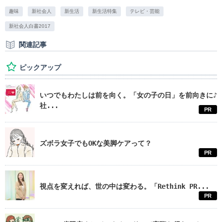
趣味
新社会人
新生活
新生活特集
テレビ・芸能
新社会人白書2017
関連記事
ピックアップ
いつでもわたしは前を向く。「女の子の日」を前向きに♪
社...
PR
ズボラ女子でもOKな美脚ケアって？
PR
視点を変えれば、世の中は変わる。「Rethink PR...
PR