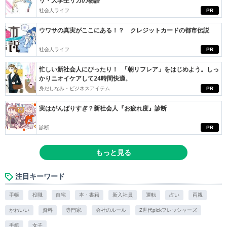
リ・大学生リカの物語
社会人ライフ
PR
ウワサの真実がここにある！？ クレジットカードの都市伝説
社会人ライフ
PR
忙しい新社会人にぴったり！ 「朝リフレア」をはじめよう。しっ
かりニオイケアして24時間快適。
身だしなみ・ビジネスアイテム
PR
実はがんばりすぎ？新社会人『お疲れ度』診断
診断
PR
もっと見る
注目キーワード
手帳
役職
自宅
本・書籍
新入社員
運転
占い
両親
かわいい
資料
専門家.
会社のルール
Z世代pickフレッシャーズ
手紙
女子