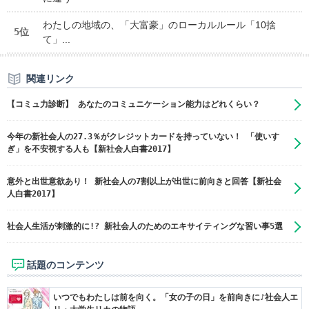
わたしの地域の、「大富豪」のローカルルール「10捨
5位
て」...
関連リンク
【コミュ力診断】 あなたのコミュニケーション能力はどれくらい？
今年の新社会人の27.3％がクレジットカードを持っていない！ 「使いす
ぎ」を不安視する人も【新社会人白書2017】
意外と出世意欲あり！ 新社会人の7割以上が出世に前向きと回答【新社会
人白書2017】
社会人生活が刺激的に!? 新社会人のためのエキサイティングな習い事5選
話題のコンテンツ
いつでもわたしは前を向く。「女の子の日」を前向きに♪社会人エ