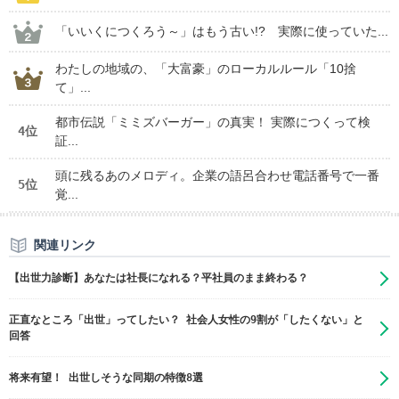
「いいくにつくろう～」はもう古い!? 実際に使っていた...
わたしの地域の、「大富豪」のローカルルール「10捨
て」...
都市伝説「ミミズバーガー」の真実！ 実際につくって検
4位
証...
頭に残るあのメロディ。企業の語呂合わせ電話番号で一番
5位
覚...
関連リンク
【出世力診断】あなたは社長になれる？平社員のまま終わる？
正直なところ「出世」ってしたい？ 社会人女性の9割が「したくない」と
回答
将来有望！ 出世しそうな同期の特徴8選