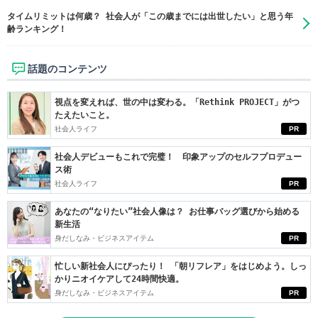
タイムリミットは何歳？ 社会人が「この歳までには出世したい」と思う年
齢ランキング！
話題のコンテンツ
視点を変えれば、世の中は変わる。「Rethink PROJECT」がつ
たえたいこと。
社会人ライフ
PR
社会人デビューもこれで完璧！ 印象アップのセルフプロデュー
ス術
社会人ライフ
PR
あなたの“なりたい”社会人像は？ お仕事バッグ選びから始める
新生活
身だしなみ・ビジネスアイテム
PR
忙しい新社会人にぴったり！ 「朝リフレア」をはじめよう。しっ
かりニオイケアして24時間快適。
身だしなみ・ビジネスアイテム
PR