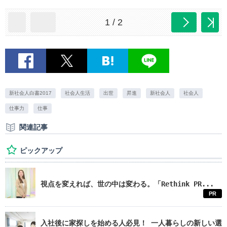
1 / 2
新社会人白書2017
社会人生活
出世
昇進
新社会人
社会人
仕事力
仕事
関連記事
ピックアップ
視点を変えれば、世の中は変わる。「Rethink PR...
PR
入社後に家探しを始める人必見！ 一人暮らしの新しい選