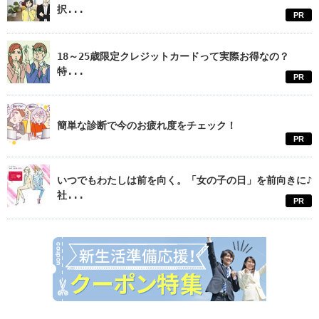
択...
PR
18～25歳限定クレジットカードって実際お得なの？
特...
PR
簡単な診断で今のお疲れ度をチェック！
PR
いつでもわたしは前を向く。「女の子の日」を前向きに♪
社...
PR