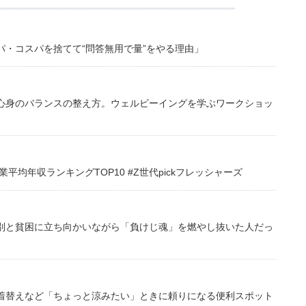
・コスパを捨てて“問答無用で量”をやる理由」
心身のバランスの整え方。ウェルビーイングを学ぶワークショッ
均年収ランキングTOP10 #Z世代pickフレッシャーズ
別と貧困に立ち向かいながら「負けじ魂」を燃やし抜いた人だっ
着替えなど「ちょっと涼みたい」ときに頼りになる便利スポット