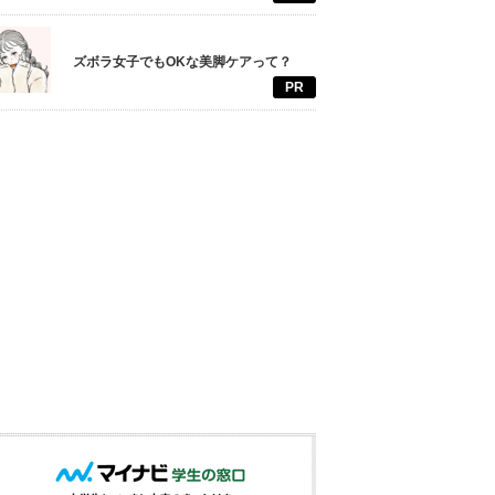
ズボラ女子でもOKな美脚ケアって？
PR