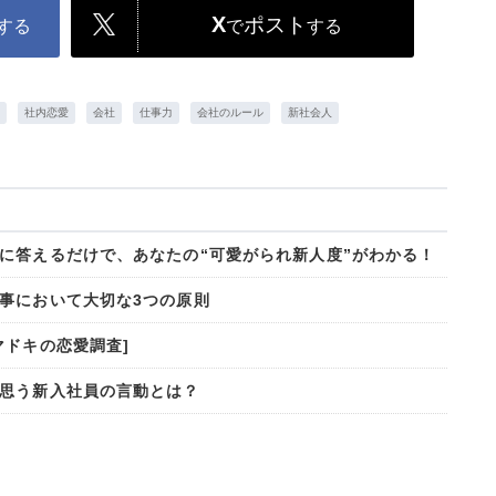
X
ポスト
する
で
する
社内恋愛
会社
仕事力
会社のルール
新社会人
に答えるだけで、あなたの“可愛がられ新人度”がわかる！
事において大切な3つの原則
マドキの恋愛調査]
思う新入社員の言動とは？