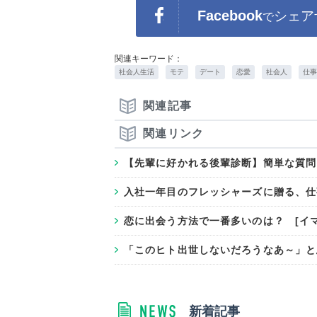
Facebook
シェア
で
関連キーワード：
社会人生活
モテ
デート
恋愛
社会人
仕事
関連記事
関連リンク
【先輩に好かれる後輩診断】簡単な質問
入社一年目のフレッシャーズに贈る、仕
恋に出会う方法で一番多いのは？ [イ
「このヒト出世しないだろうなあ～」と
新着記事