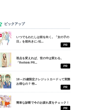
ピックアップ
いつでもわたしは前を向く。「女の子の
日」を前向きに♪社...
PR
視点を変えれば、世の中は変わる。
「Rethink PR...
PR
18～25歳限定クレジットカードって実際
お得なの？ 特...
PR
簡単な診断で今のお疲れ度をチェック！
PR