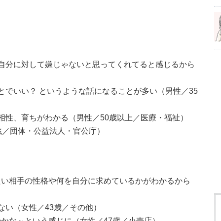
自分に対して嫌じゃないと思ってくれてると感じるから
とでいい？ というような話になることが多い（男性／35
相性、育ちがわかる（男性／50歳以上／医療・福祉）
歳／団体・公益法人・官公庁）
たい相手の性格や何を自分に求めているかがわかるから
ない（女性／43歳／その他）
かな～という感じに（女性／47歳／小売店）