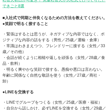
社会人初日から驚き！ 先輩社会人が入社式でびっくりした
できごと8選
■入社式で同期と仲良くなるための方法を教えてください。
●笑顔で明るく接すること
・緊張はするとは思うが、ネガティブな内容ではなく、ポ
ジティブな内容の話をする（男性／25歳／運輸・倉庫）
・常識はわきまえつつ、フレンドリーに接する（女性／33
歳／その他）
・会話が続くように相槌や返しを頑張る（女性／28歳／食
品・飲料）
・明るく爽やかな笑顔で接する。愚痴や悪口は言わない。
年齢に関係なく自然な敬語を使う（女性／27歳／商社・
卸）
●LINE
を交換する
・LINEでグループをつくる（女性／25歳／医療・福祉）
・自分から話しかけ、必ずLINEを交換する（女性／29歳／