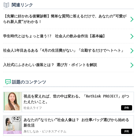
関連リンク
【先輩に好かれる後輩診断】簡単な質問に答えるだけで、あなたの“可愛が
られ新人度”がわかる！
学生時代とはちょっと違う!? 社会人の飲み会作法【基本編】
社会人1年目あるある「4月の生活費がない」「出勤するだけでヘトヘト」
入社式にふさわしい服装とは？ 選び方・ポイントを解説
話題のコンテンツ
視点を変えれば、世の中は変わる。「Rethink PROJECT」がつ
たえたいこと。
社会人ライフ
PR
あなたの“なりたい”社会人像は？ お仕事バッグ選びから始める
新生活
身だしなみ・ビジネスアイテム
PR