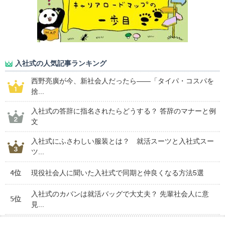
入社式の人気記事ランキング
西野亮廣が今、新社会人だったら――「タイパ・コスパを
捨...
入社式の答辞に指名されたらどうする？ 答辞のマナーと例
文
入社式にふさわしい服装とは？ 就活スーツと入社式スー
ツ...
4位
現役社会人に聞いた入社式で同期と仲良くなる方法5選
入社式のカバンは就活バッグで大丈夫？ 先輩社会人に意
5位
見...