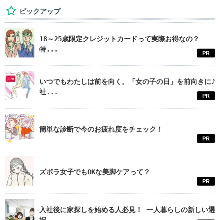
ピックアップ
18～25歳限定クレジットカードって実際お得なの？
特...
PR
いつでもわたしは前を向く。「女の子の日」を前向きに♪
社...
PR
簡単な診断で今のお疲れ度をチェック！
PR
ズボラ女子でもOKな美脚ケアって？
PR
入社後に家探しを始める人必見！ 一人暮らしの新しい選