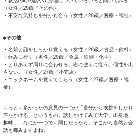
・就活の時の話や出身地についていろいろと聞いてみる
（女性／29歳／その他）
・不安な気持ちを分かち合う（女性／28歳／医療・福祉）
●その他
・名前と顔をしっかり覚える（女性／28歳／食品・飲料）
・飲みに行く（男性／29歳／金属・鉄鋼・化学）
・とりあえず周りに合わせる、右に倣えに従う。個性を出
さない。（女性／27歳／小売店）
・ニックネームを覚えてもらう（女性／27歳／医療・福
祉）
もっとも多かったの意見の一つが「自分から挨拶をしたり
声をかける」というもの。話しかけてみて大学、出身地、
趣味……なにか一つでも同じだったら、そこから自然と会
話も弾みますよね。