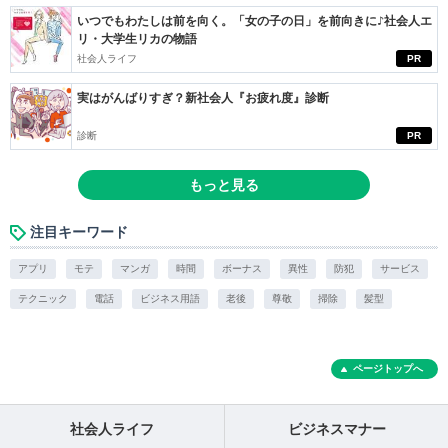
いつでもわたしは前を向く。「女の子の日」を前向きに♪社会人エ
リ・大学生リカの物語
社会人ライフ
PR
実はがんばりすぎ？新社会人『お疲れ度』診断
診断
PR
もっと見る
注目キーワード
アプリ
モテ
マンガ
時間
ボーナス
異性
防犯
サービス
テクニック
電話
ビジネス用語
老後
尊敬
掃除
髪型
ページトップへ
社会人ライフ
ビジネスマナー