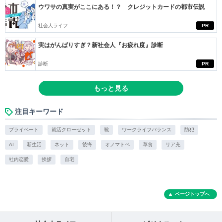
ウワサの真実がここにある！？ クレジットカードの都市伝説
社会人ライフ
PR
実はがんばりすぎ？新社会人『お疲れ度』診断
診断
PR
もっと見る
注目キーワード
プライベート
就活クローゼット
靴
ワークライフバランス
防犯
AI
新生活
ネット
後悔
オノマトペ
草食
リア充
社内恋愛
挨拶
自宅
ページトップへ