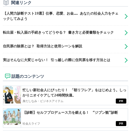
関連リンク
【人間力診断テスト19選】仕事、恋愛、お金…… あなたの社会人力をチェ
ックしてみよう
転出届・転入届の手続きってどうやる？ 書き方と必要書類をチェック
住民票の除票とは？ 取得方法と使用シーンを解説
実はそんなに大変じゃない！ 引っ越しの際に住民票を移す方法とは
話題のコンテンツ
忙しい新社会人にぴったり！ 「朝リフレア」をはじめよう。しっ
かりニオイケアして24時間快適。
身だしなみ・ビジネスアイテム
PR
【診断】セルフプロデュース力を鍛える！ “ジブン観”診断
社会人ライフ
PR