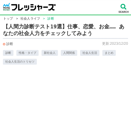
トップ
>
社会人ライフ
>
診断
【人間力診断テスト19選】仕事、恋愛、お金…… あ
なたの社会人力をチェックしてみよう
更新:2023/12/20
診断
診断
性格・タイプ
新社会人
人間関係
社会人生活
まとめ
社会人生活のトリセツ