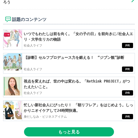
ろう
話題のコンテンツ
いつでもわたしは前を向く。「女の子の日」を前向きに♪社会人エ
リ・大学生リカの物語
社会人ライフ
PR
【診断】セルフプロデュース力を鍛える！ “ジブン観”診断
社会人ライフ
PR
視点を変えれば、世の中は変わる。「Rethink PROJECT」がつ
たえたいこと。
社会人ライフ
PR
忙しい新社会人にぴったり！ 「朝リフレア」をはじめよう。しっ
かりニオイケアして24時間快適。
身だしなみ・ビジネスアイテム
PR
もっと見る