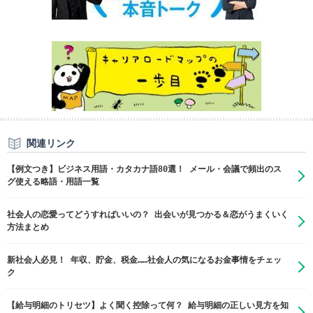
関連リンク
【例文つき】ビジネス用語・カタカナ語80選！ メール・会議で頻出のス
グ使える略語・用語一覧
社会人の恋愛ってどうすればいいの？ 出会いが見つかる＆恋がうまくいく
方法まとめ
新社会人必見！ 年収、貯金、税金……社会人の気になるお金事情をチェッ
ク
【給与明細のトリセツ】よく聞く控除って何？ 給与明細の正しい見方を知