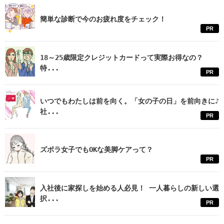
簡単な診断で今のお疲れ度をチェック！
PR
18～25歳限定クレジットカードって実際お得なの？
特...
PR
いつでもわたしは前を向く。「女の子の日」を前向きに♪
社...
PR
ズボラ女子でもOKな美脚ケアって？
PR
入社後に家探しを始める人必見！ 一人暮らしの新しい選
択...
PR