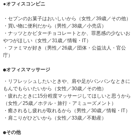
●オフィスコンビニ
・セブンのお菓子はおいしいから（女性／39歳／その他）
・買い物に便利だから（男性／38歳／小売店）
・ナッツとかビターチョコレートとか、罪悪感の少ないお
やつがほしい（女性／31歳／情報・IT）
・ファミマが好き（男性／26歳／団体・公益法人・官公
庁）
●オフィスマッサージ
・リフレッシュしたいときや、肩や足がパンパンなときに
もんでもらいたいから（女性／30歳／その他）
・疲れたときに15分程度マッサージしてほしいと思うから
（女性／25歳／ホテル・旅行・アミューズメント）
・癒されるし疲れが取れるから（男性／30歳／情報・IT）
・肩こりがひどいから（女性／33歳／不動産）
●その他