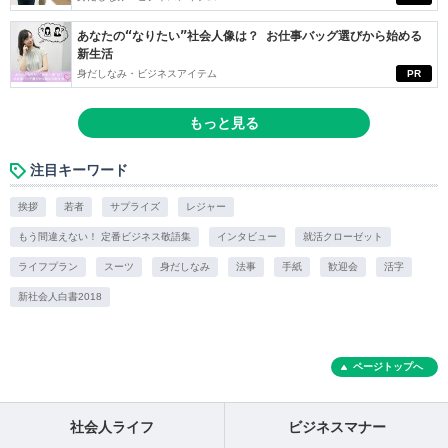
あなたの“なりたい”社会人像は？ お仕事バッグ選びから始める
新生活
身だしなみ・ビジネスアイテム
PR
もっと見る
注目キーワード
挨拶
若者
サプライズ
レジャー
もう間違えない！ 定番ビジネス敬語集
インタビュー
就活クローゼット
ライフプラン
スーツ
身だしなみ
法事
手紙
歓迎会
活字
新社会人白書2018
ページトップへ
社会人ライフ
ビジネスマナー