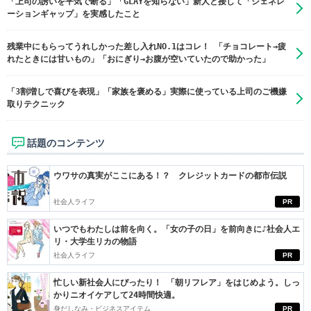
「上司の誘いを平気で断る」「GLAYを知らない」新人と接して「ジェネレ
ーションギャップ」を実感したこと
残業中にもらってうれしかった差し入れNO.1はコレ！ 「チョコレート→疲
れたときには甘いもの」「おにぎり→お腹が空いていたので助かった」
「3割増しで喜びを表現」「家族を褒める」実際に使っている上司のご機嫌
取りテクニック
話題のコンテンツ
ウワサの真実がここにある！？ クレジットカードの都市伝説
社会人ライフ
PR
いつでもわたしは前を向く。「女の子の日」を前向きに♪社会人エ
リ・大学生リカの物語
社会人ライフ
PR
忙しい新社会人にぴったり！ 「朝リフレア」をはじめよう。しっ
かりニオイケアして24時間快適。
身だしなみ・ビジネスアイテム
PR