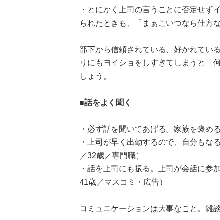
・とにかく上司の言うことに否定せず
られたときも、「まぁこいつなら仕方な
部下から信頼されている、好かれてい
りにもヨイショをしすぎてしまうと「
しょう。
■話をよく聞く
・必ず話を聞いてあげる。家族を褒める
・上司が早く出勤するので、自分もな
／32歳／専門職）
・話を上司にも振る。上司が会話に参
41歳／マスコミ・広告）
コミュニケーションは大事なこと。雑