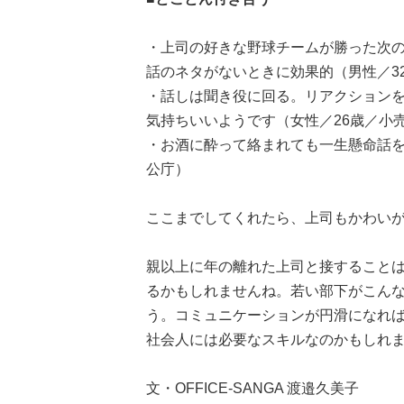
・上司の好きな野球チームが勝った次
話のネタがないときに効果的（男性／3
・話しは聞き役に回る。リアクション
気持ちいいようです（女性／26歳／小
・お酒に酔って絡まれても一生懸命話を
公庁）
ここまでしてくれたら、上司もかわい
親以上に年の離れた上司と接すること
るかもしれませんね。若い部下がこん
う。コミュニケーションが円滑になれ
社会人には必要なスキルなのかもしれ
文・OFFICE-SANGA 渡邉久美子