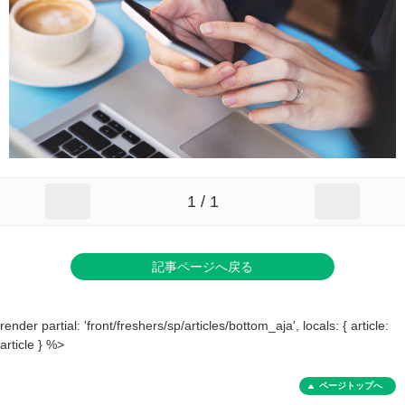
1 / 1
記事ページへ戻る
render partial: 'front/freshers/sp/articles/bottom_aja', locals: { article:
article } %>
ページトップへ