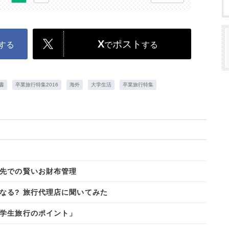
X
ポスト
する
で
する
書
卒業旅行特集2016
海外
大学生活
卒業旅行特集
先での賢いお財布管理
なる? 旅行代理店に聞いてみた
学生旅行のポイント」