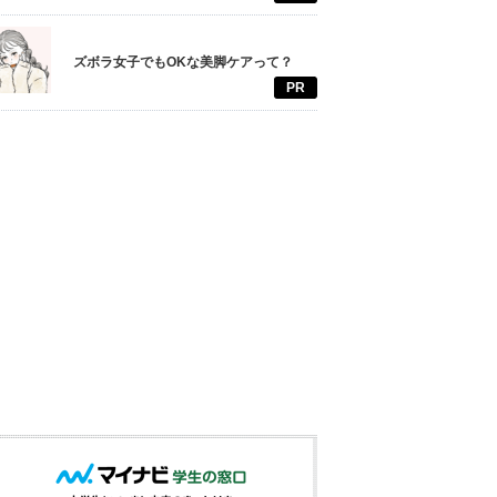
ズボラ女子でもOKな美脚ケアって？
PR