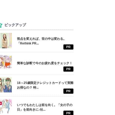
ピックアップ
視点を変えれば、世の中は変わる。
「Rethink PR...
PR
簡単な診断で今のお疲れ度をチェック！
PR
18～25歳限定クレジットカードって実際
お得なの？ 特...
PR
いつでもわたしは前を向く。「女の子の
日」を前向きに♪社...
PR