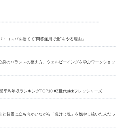
・コスパを捨てて“問答無用で量”をやる理由」
心身のバランスの整え方。ウェルビーイングを学ぶワークショッ
均年収ランキングTOP10 #Z世代pickフレッシャーズ
別と貧困に立ち向かいながら「負けじ魂」を燃やし抜いた人だっ