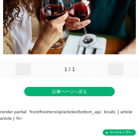
1 / 1
記事ページへ戻る
render partial: 'front/freshers/sp/articles/bottom_aja', locals: { article:
article } %>
ページトップへ