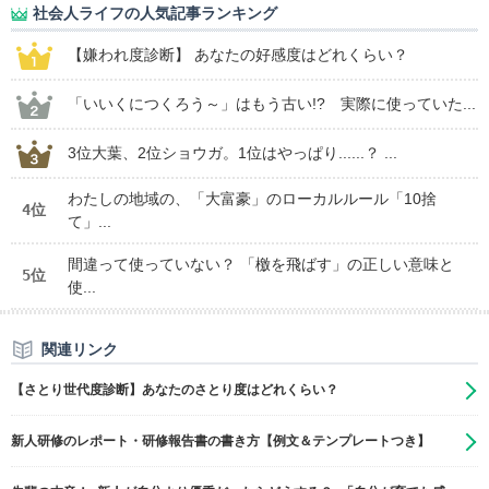
社会人ライフの人気記事ランキング
【嫌われ度診断】 あなたの好感度はどれくらい？
「いいくにつくろう～」はもう古い!? 実際に使っていた...
3位大葉、2位ショウガ。1位はやっぱり......？ ...
わたしの地域の、「大富豪」のローカルルール「10捨
4位
て」...
間違って使っていない？ 「檄を飛ばす」の正しい意味と
5位
使...
関連リンク
【さとり世代度診断】あなたのさとり度はどれくらい？
新人研修のレポート・研修報告書の書き方【例文＆テンプレートつき】