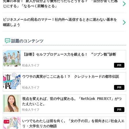
先輩の本音！ 新人が自分より優秀だったらどうする？ 「自分が育てた感
じにする」「なるべく距離をとる」
ビジネスメールの宛名のマナー！社内外へ送信するときに迷わない基本を
確認しよう
話題のコンテンツ
【診断】セルフプロデュース力を鍛える！ “ジブン観”診断
社会人ライフ
PR
ウワサの真実がここにある！？ クレジットカードの都市伝説
社会人ライフ
PR
視点を変えれば、世の中は変わる。「Rethink PROJECT」がつ
たえたいこと。
社会人ライフ
PR
いつでもわたしは前を向く。「女の子の日」を前向きに♪社会人エ
リ・大学生リカの物語