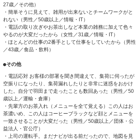
27歳／その他）
・簡単そうに見えて、雑用が出来ないとチームワークがと
れない（男性／50歳以上／情報・IT）
・電話の取り次ぎやお茶出しなど本業の雑務に加えて色々
やるのが大変だったから（女性／31歳／情報・IT）
・ほとんどの仕事の2番手として仕事をしていたから（男性
／43歳／食品・飲料）
●その他
・電話応対 お客様の部署を聞き間違えて、集荷に伺ったが
空振りになったり、集荷漏れしたりと非常に迷惑をおかけ
した。自分で羽田まで走ったことも数回あった（男性／50
歳以上／運輸・倉庫）
・先輩方のお茶入れ（メニューを全て覚える）この人はお
茶濃いめ、この人はコーヒーブラックなど顔とメニューを
一致させることが大変だった（男性／50歳以上／団体・公
益法人・官公庁）
・上司の運転手。まだナビが出る前だったので、地図を見