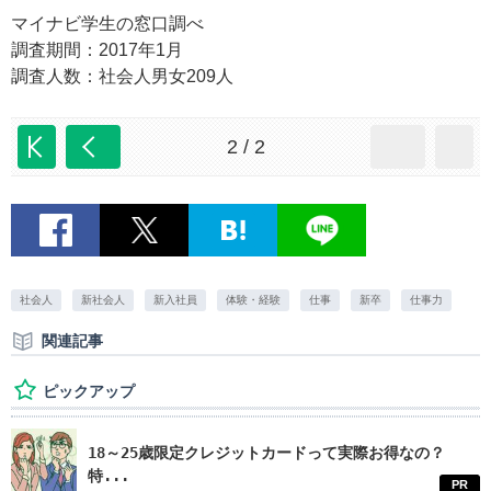
マイナビ学生の窓口調べ
調査期間：2017年1月
調査人数：社会人男女209人
2 / 2
社会人
新社会人
新入社員
体験・経験
仕事
新卒
仕事力
関連記事
ピックアップ
18～25歳限定クレジットカードって実際お得なの？
特...
PR