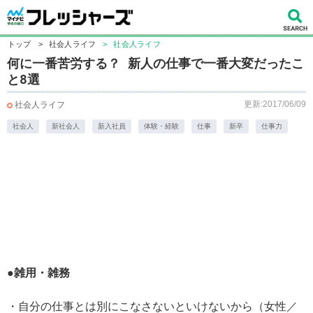
トップ
>
社会人ライフ
>
社会人ライフ
何に一番苦労する？ 新人の仕事で一番大変だったこ
と8選
更新:2017/06/09
社会人ライフ
社会人
新社会人
新入社員
体験・経験
仕事
新卒
仕事力
●雑用・雑務
・自分の仕事とは別にこなさないといけないから（女性／