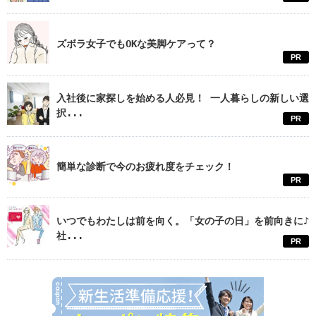
ズボラ女子でもOKな美脚ケアって？
PR
入社後に家探しを始める人必見！ 一人暮らしの新しい選
択...
PR
簡単な診断で今のお疲れ度をチェック！
PR
いつでもわたしは前を向く。「女の子の日」を前向きに♪
社...
PR