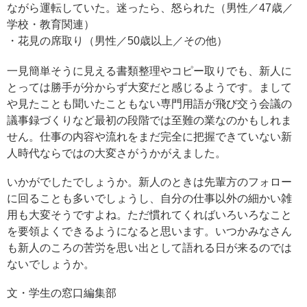
ながら運転していた。迷ったら、怒られた（男性／47歳／
学校・教育関連）
・花見の席取り（男性／50歳以上／その他）
一見簡単そうに見える書類整理やコピー取りでも、新人に
とっては勝手が分からず大変だと感じるようです。まして
や見たことも聞いたこともない専門用語が飛び交う会議の
議事録づくりなど最初の段階では至難の業なのかもしれま
せん。仕事の内容や流れをまだ完全に把握できていない新
人時代ならではの大変さがうかがえました。
いかがでしたでしょうか。新人のときは先輩方のフォロー
に回ることも多いでしょうし、自分の仕事以外の細かい雑
用も大変そうですよね。ただ慣れてくればいろいろなこと
を要領よくできるようになると思います。いつかみなさん
も新人のころの苦労を思い出として語れる日が来るのでは
ないでしょうか。
文・学生の窓口編集部