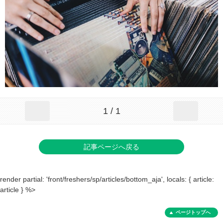
1 / 1
記事ページへ戻る
render partial: 'front/freshers/sp/articles/bottom_aja', locals: { article:
article } %>
ページトップへ