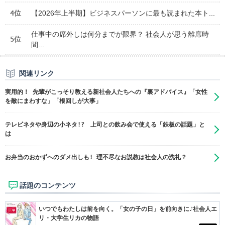
4位
【2026年上半期】ビジネスパーソンに最も読まれた本ト...
仕事中の席外しは何分までが限界？ 社会人が思う離席時
5位
間...
関連リンク
実用的！ 先輩がこっそり教える新社会人たちへの『裏アドバイス』「女性
を敵にまわすな」「根回しが大事」
テレビネタや身辺の小ネタ!? 上司との飲み会で使える「鉄板の話題」と
は
お弁当のおかずへのダメ出しも! 理不尽なお説教は社会人の洗礼？
話題のコンテンツ
いつでもわたしは前を向く。「女の子の日」を前向きに♪社会人エ
リ・大学生リカの物語