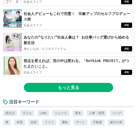
社会人ライフ
PR
社会人デビューもこれで完璧！ 印象アップのセルフプロデュー
ス術
社会人ライフ
PR
あなたの“なりたい”社会人像は？ お仕事バッグ選びから始める
新生活
身だしなみ・ビジネスアイテム
PR
視点を変えれば、世の中は変わる。「Rethink PROJECT」がつ
たえたいこと。
社会人ライフ
PR
もっと見る
注目キーワード
新生活
子ども
LINE
ニュース
署名
人事・採用
バッグ
夢
休憩
名刺
ドイツ
運転
デート
不動産
銀行口座