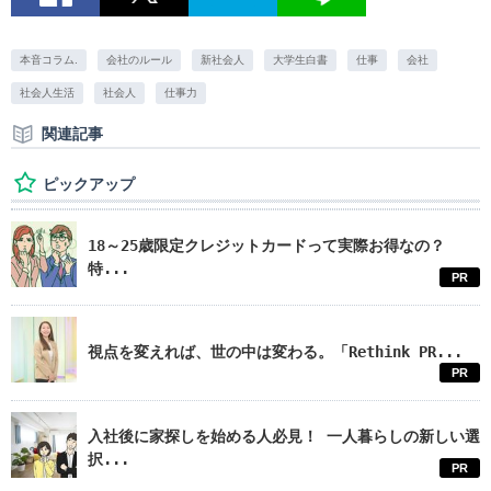
本音コラム.
会社のルール
新社会人
大学生白書
仕事
会社
社会人生活
社会人
仕事力
関連記事
ピックアップ
18～25歳限定クレジットカードって実際お得なの？
特...
PR
視点を変えれば、世の中は変わる。「Rethink PR...
PR
入社後に家探しを始める人必見！ 一人暮らしの新しい選
択...
PR