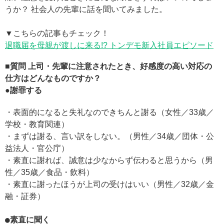
うか？ 社会人の先輩に話を聞いてみました。
▼こちらの記事もチェック！
退職届を母親が渡しに来る!? トンデモ新入社員エピソード
■質問 上司・先輩に注意されたとき、好感度の高い対応の
仕方はどんなものですか？
●謝罪する
・表面的になると失礼なのできちんと謝る（女性／33歳／
学校・教育関連）
・まずは謝る、言い訳をしない。（男性／34歳／団体・公
益法人・官公庁）
・素直に謝れば、誠意は少なからず伝わると思うから（男
性／35歳／食品・飲料）
・素直に謝ったほうが上司の受けはいい（男性／32歳／金
融・証券）
●素直に聞く