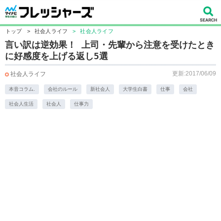
トップ
>
社会人ライフ
>
社会人ライフ
言い訳は逆効果！ 上司・先輩から注意を受けたとき
に好感度を上げる返し5選
更新:2017/06/09
社会人ライフ
本音コラム.
会社のルール
新社会人
大学生白書
仕事
会社
社会人生活
社会人
仕事力