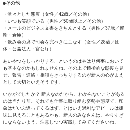
●その他
・堂々とした態度（女性／42歳／その他）
・いつも笑顔でいる（男性／50歳以上／その他）
・メールのビジネス文書をきちんとする（男性／37歳／運
輸・倉庫）
・飲み会の席で司会を完ぺきにこなす（女性／28歳／団
体・公益法人・官公庁）
あいやつをしっかりする、というのはやはり何事において
も基本なのかもしれませんね。その上で積極的な態度を見
せ、報告・連絡・相談をきっちりするのが新人の心がまえ
として大切といえそうです。
いかがでしたか？ 新人なのだから、わからないことがある
のは当たり前。それでも仕事に取り組む姿勢や態度で、印
象はだいぶ違ってくるはず。とはいえ過剰なアピールは嫌
味に見えることもあるかも。新人のみなさんは、やりすぎ
にならないよう、注意しつつ実践してみてくださいね。