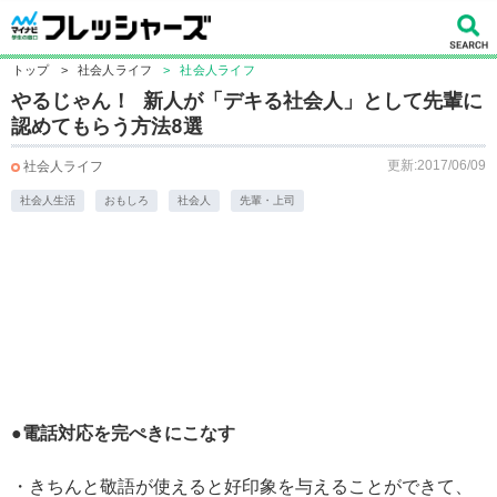
トップ
>
社会人ライフ
>
社会人ライフ
やるじゃん！ 新人が「デキる社会人」として先輩に
認めてもらう方法8選
更新:2017/06/09
社会人ライフ
社会人生活
おもしろ
社会人
先輩・上司
●電話対応を完ぺきにこなす
・きちんと敬語が使えると好印象を与えることができて、