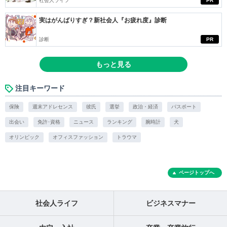
社会人ライフ
PR
実はがんばりすぎ？新社会人『お疲れ度』診断
診断
PR
もっと見る
注目キーワード
保険
週末アドレセンス
彼氏
選挙
政治・経済
パスポート
出会い
免許･資格
ニュース
ランキング
腕時計
犬
オリンピック
オフィスファッション
トラウマ
ページトップへ
社会人ライフ
ビジネスマナー