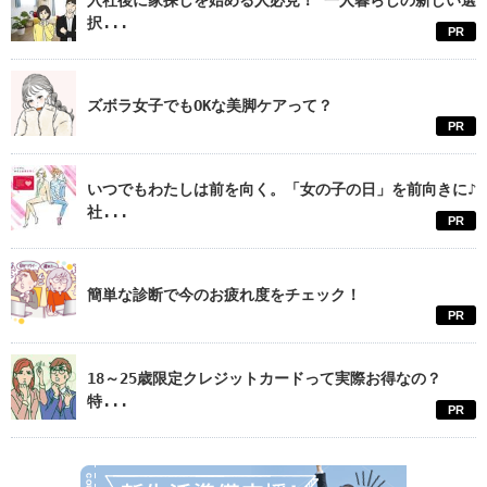
入社後に家探しを始める人必見！ 一人暮らしの新しい選
択...
PR
ズボラ女子でもOKな美脚ケアって？
PR
いつでもわたしは前を向く。「女の子の日」を前向きに♪
社...
PR
簡単な診断で今のお疲れ度をチェック！
PR
18～25歳限定クレジットカードって実際お得なの？
特...
PR