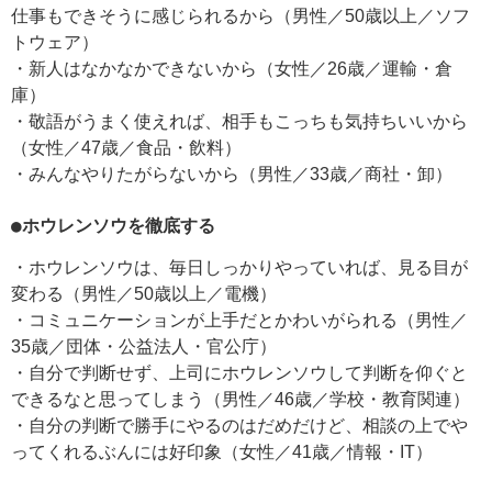
仕事もできそうに感じられるから（男性／50歳以上／ソフ
トウェア）
・新人はなかなかできないから（女性／26歳／運輸・倉
庫）
・敬語がうまく使えれば、相手もこっちも気持ちいいから
（女性／47歳／食品・飲料）
・みんなやりたがらないから（男性／33歳／商社・卸）
●ホウレンソウを徹底する
・ホウレンソウは、毎日しっかりやっていれば、見る目が
変わる（男性／50歳以上／電機）
・コミュニケーションが上手だとかわいがられる（男性／
35歳／団体・公益法人・官公庁）
・自分で判断せず、上司にホウレンソウして判断を仰ぐと
できるなと思ってしまう（男性／46歳／学校・教育関連）
・自分の判断で勝手にやるのはだめだけど、相談の上でや
ってくれるぶんには好印象（女性／41歳／情報・IT）