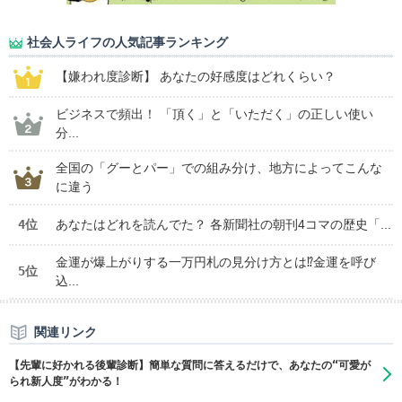
社会人ライフの人気記事ランキング
【嫌われ度診断】 あなたの好感度はどれくらい？
ビジネスで頻出！ 「頂く」と「いただく」の正しい使い
分...
全国の「グーとパー」での組み分け、地方によってこんな
に違う
4位
あなたはどれを読んでた？ 各新聞社の朝刊4コマの歴史「...
金運が爆上がりする一万円札の見分け方とは⁉金運を呼び
5位
込...
関連リンク
【先輩に好かれる後輩診断】簡単な質問に答えるだけで、あなたの“可愛が
られ新人度”がわかる！