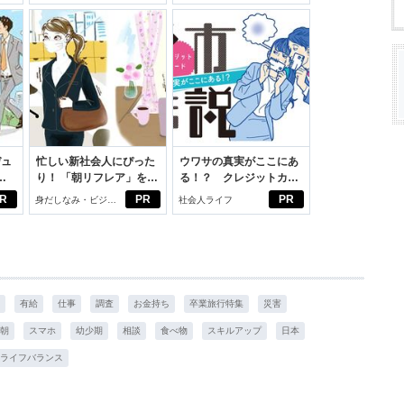
スアイテム
デュ
忙しい新社会人にぴった
ウワサの真実がここにあ
ジ
り！ 「朝リフレア」をは
る！？ クレジットカー
じめよう。しっかりニオ
ドの都市伝説
R
PR
PR
身だしなみ・ビジネ
社会人ライフ
イケアして24時間快適。
スアイテム
有給
仕事
調査
お金持ち
卒業旅行特集
災害
朝
スマホ
幼少期
相談
食べ物
スキルアップ
日本
ライフバランス