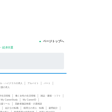
ページトップへ
・絵本8選
ル・ハイクラスの求人
アルバイト
パート
介護の求人
学生活情報
働く女性の生活情報
雑誌・書籍・ソフト
My CareerStudy
My CareerID
支援ツール
高齢者施設検索・介護相談
会計士の転職
税理士の求人・転職
顧問紹介