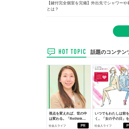
【鍵付完全個室を完備】外出先でシャワーや
とは？
話題のコンテン
視点を変えれば、世の中
いつでもわたしは前
は変わる。「Rethink
く。「女の子の日」
PROJECT」がつたえた
向きに♪社会人エリ・
PR
P
社会人ライフ
社会人ライフ