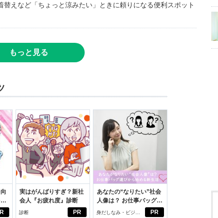
着替えなど「ちょっと涼みたい」ときに頼りになる便利スポット
もっと見る
ツ
を向
実はがんばりすぎ？新社
あなたの“なりたい”社会
を前
会人『お疲れ度』診断
人像は？ お仕事バッグ選
大
びから始める新生活
R
PR
PR
診断
身だしなみ・ビジネ