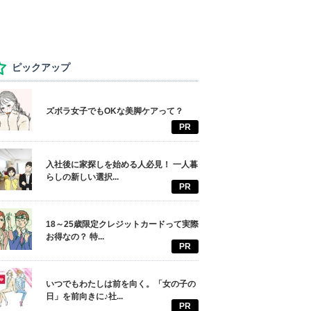
ピックアップ
ズボラ女子でもOKな美脚ケアって？
PR
入社後に家探しを始める人必見！ 一人暮
らしの新しい選択...
PR
18～25歳限定クレジットカードって実際
お得なの？ 特...
PR
いつでもわたしは前を向く。「女の子の
日」を前向きに♪社...
PR