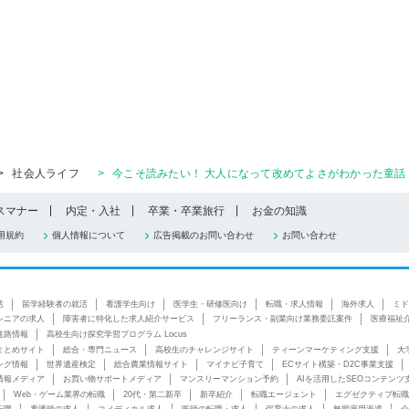
>
社会人ライフ
>
今こそ読みたい！ 大人になって改めてよさがわかった童話
スマナー
内定・入社
卒業・卒業旅行
お金の知識
用規約
個人情報について
広告掲載のお問い合わせ
お問い合わせ
活
留学経験者の就活
看護学生向け
医学生・研修医向け
転職・求人情報
海外求人
ミド
シニアの求人
障害者に特化した求人紹介サービス
フリーランス・副業向け業務委託案件
医療福祉
進路情報
高校生向け探究学習プログラム Locus
まとめサイト
総合・専門ニュース
高校生のチャレンジサイト
ティーンマーケティング支援
大
ング情報
世界遺産検定
総合農業情報サイト
マイナビ子育て
ECサイト構築・D2C事業支援
情報メディア
お買い物サポートメディア
マンスリーマンション予約
AIを活用したSEOコンテンツ
Web・ゲーム業界の転職
20代・第二新卒
新卒紹介
転職エージェント
エグゼクティブ転職