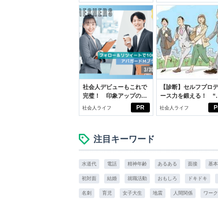
いこと。
学生リカの物語
社会人デビューもこれで
【診断】セルフプロ
完璧！ 印象アップのセ
ース力を鍛える！ “
ルフプロデュース術
ブン観”診断
PR
P
社会人ライフ
社会人ライフ
注目キーワード
水道代
電話
精神年齢
あるある
面接
基本
初対面
結婚
就職活動
おもしろ
ドキドキ
名刺
育児
女子大生
地震
人間関係
ワーク