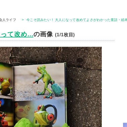
会人ライフ
>
今こそ読みたい！ 大人になって改めてよさがわかった童話・絵本
て改め...
の画像
(1/1枚目)