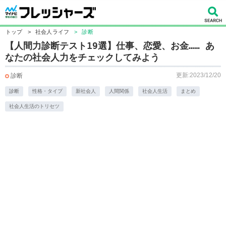
トップ
>
社会人ライフ
>
診断
【人間力診断テスト19選】仕事、恋愛、お金…… あ
なたの社会人力をチェックしてみよう
更新:2023/12/20
診断
診断
性格・タイプ
新社会人
人間関係
社会人生活
まとめ
社会人生活のトリセツ