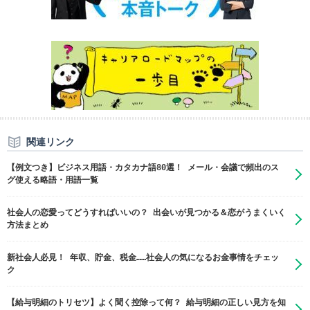
関連リンク
【例文つき】ビジネス用語・カタカナ語80選！ メール・会議で頻出のス
グ使える略語・用語一覧
社会人の恋愛ってどうすればいいの？ 出会いが見つかる＆恋がうまくいく
方法まとめ
新社会人必見！ 年収、貯金、税金……社会人の気になるお金事情をチェッ
ク
【給与明細のトリセツ】よく聞く控除って何？ 給与明細の正しい見方を知