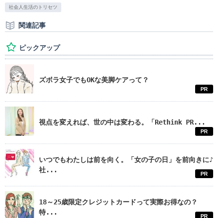
社会人生活のトリセツ
関連記事
ピックアップ
ズボラ女子でもOKな美脚ケアって？
PR
視点を変えれば、世の中は変わる。「Rethink PR...
PR
いつでもわたしは前を向く。「女の子の日」を前向きに♪
社...
PR
18～25歳限定クレジットカードって実際お得なの？
特...
PR