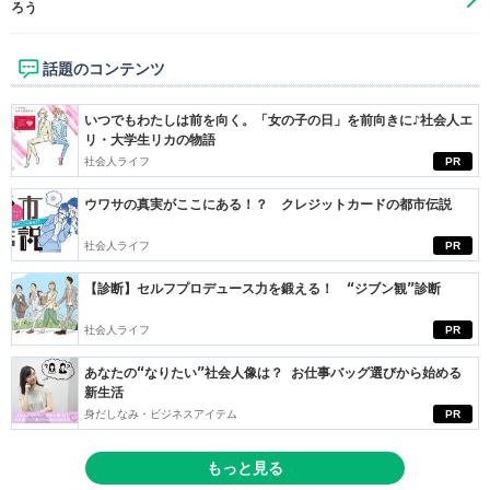
ろう
話題のコンテンツ
いつでもわたしは前を向く。「女の子の日」を前向きに♪社会人エ
リ・大学生リカの物語
社会人ライフ
PR
ウワサの真実がここにある！？ クレジットカードの都市伝説
社会人ライフ
PR
【診断】セルフプロデュース力を鍛える！ “ジブン観”診断
社会人ライフ
PR
あなたの“なりたい”社会人像は？ お仕事バッグ選びから始める
新生活
身だしなみ・ビジネスアイテム
PR
もっと見る