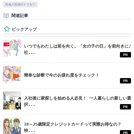
社会人生活のトリセツ
関連記事
ピックアップ
いつでもわたしは前を向く。「女の子の日」を前向きに♪
社...
PR
簡単な診断で今のお疲れ度をチェック！
PR
入社後に家探しを始める人必見！ 一人暮らしの新しい選
択...
PR
18～25歳限定クレジットカードって実際お得なの？
特...
PR