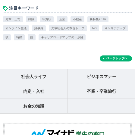
注目キーワード
先輩・上司
掃除
年賀状
企業
不動産
袴特集2016
オンライン会議
議事録
先輩社会人の本音トーク
NG
キャリアアップ
歌
特撮
曲
キャリアロードマップの一歩目
ページトップへ
社会人ライフ
ビジネスマナー
内定・入社
卒業・卒業旅行
お金の知識