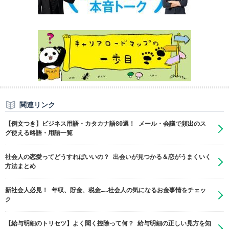
関連リンク
【例文つき】ビジネス用語・カタカナ語80選！ メール・会議で頻出のス
グ使える略語・用語一覧
社会人の恋愛ってどうすればいいの？ 出会いが見つかる＆恋がうまくいく
方法まとめ
新社会人必見！ 年収、貯金、税金……社会人の気になるお金事情をチェッ
ク
【給与明細のトリセツ】よく聞く控除って何？ 給与明細の正しい見方を知