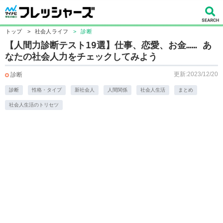
トップ
>
社会人ライフ
>
診断
【人間力診断テスト19選】仕事、恋愛、お金…… あ
なたの社会人力をチェックしてみよう
更新:2023/12/20
診断
診断
性格・タイプ
新社会人
人間関係
社会人生活
まとめ
社会人生活のトリセツ