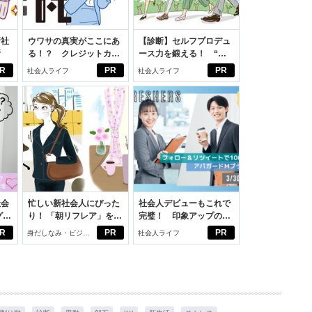
新社
ウワサの真実がここにあ
【診断】セルフプロデュ
断
る！？ クレジットカー
ース力を鍛える！ “ジ
ドの都市伝説
ブン観”診断
R
PR
PR
社会人ライフ
社会人ライフ
社会
忙しい新社会人にぴった
社会人デビューもこれで
グ選
り！ 「朝リフレア」をは
完璧！ 印象アップのセ
じめよう。しっかりニオ
ルフプロデュース術
R
PR
PR
身だしなみ・ビジネ
社会人ライフ
イケアして24時間快適。
スアイテム