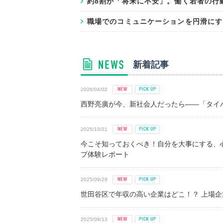
約8割が「将来に不安」。働く若者の行
職場でのコミュニケーションを円滑にす
新着記事
2026/04/02
西野亮廣が今、新社会人だったら――「タイパ
2025/10/21
今こそ知っておくべき！自分を大事にする、
プ体験レポート
2025/09/29
世田谷区で年収の高い企業はどこ！？ 上場企業平
2025/09/13