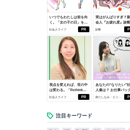
いつでもわたしは前を向
実はがんばりすぎ？
く。「女の子の日」を前
会人『お疲れ度』診
向きに♪社会人エリ・大
PR
P
社会人ライフ
診断
学生リカの物語
視点を変えれば、世の中
あなたの“なりたい”
は変わる。「Rethink
人像は？ お仕事バッ
PROJECT」がつたえた
びから始める新生活
PR
P
社会人ライフ
身だしなみ・ビジネ
いこと。
スアイテム
注目キーワード