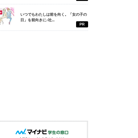
いつでもわたしは前を向く。「女の子の
日」を前向きに♪社...
PR