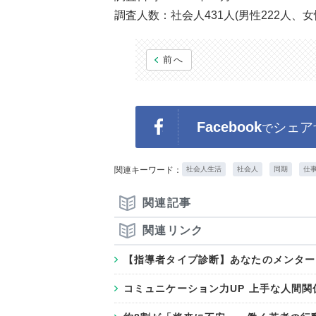
調査人数：社会人431人(男性222人、女性
前へ
Facebook
シェア
で
関連キーワード：
社会人生活
社会人
同期
仕
関連記事
関連リンク
【指導者タイプ診断】あなたのメンター
コミュニケーション力UP 上手な人間関