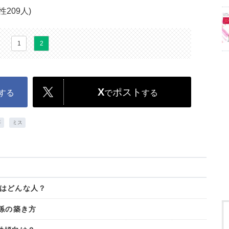
209人)
1
2
X
ポスト
する
で
する
事
ミス
はどんな人？
係の築き方