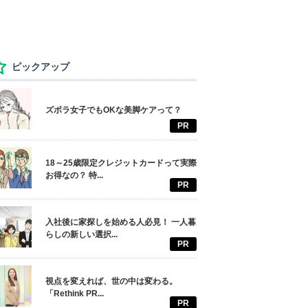
ピックアップ
ズボラ女子でもOKな美脚ケアって？
PR
18～25歳限定クレジットカードって実際
お得なの？ 特...
PR
入社後に家探しを始める人必見！ 一人暮
らしの新しい選択...
PR
視点を変えれば、世の中は変わる。
「Rethink PR...
PR