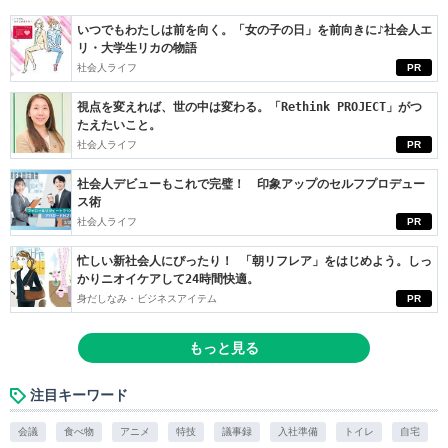
いつでもわたしは前を向く。「女の子の日」を前向きに♪社会人エ
リ・大学生リカの物語
社会人ライフ
PR
視点を変えれば、世の中は変わる。「Rethink PROJECT」がつ
たえたいこと。
社会人ライフ
PR
社会人デビューもこれで完璧！ 印象アップのセルフプロデュー
ス術
社会人ライフ
PR
忙しい新社会人にぴったり！ 「朝リフレア」をはじめよう。しっ
かりニオイケアして24時間快適。
身だしなみ・ビジネスアイテム
PR
もっと見る
注目キーワード
会議
食べ物
アニメ
特技
議事録
入社準備
トイレ
自宅