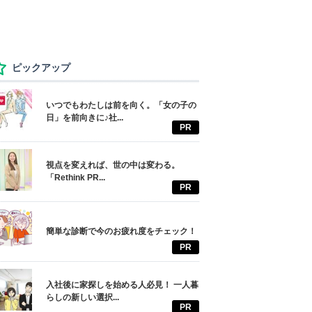
ピックアップ
いつでもわたしは前を向く。「女の子の
日」を前向きに♪社...
PR
視点を変えれば、世の中は変わる。
「Rethink PR...
PR
簡単な診断で今のお疲れ度をチェック！
PR
入社後に家探しを始める人必見！ 一人暮
らしの新しい選択...
PR