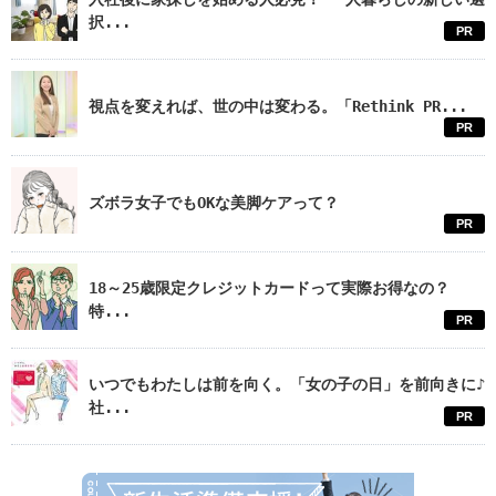
択...
PR
視点を変えれば、世の中は変わる。「Rethink PR...
PR
ズボラ女子でもOKな美脚ケアって？
PR
18～25歳限定クレジットカードって実際お得なの？
特...
PR
いつでもわたしは前を向く。「女の子の日」を前向きに♪
社...
PR