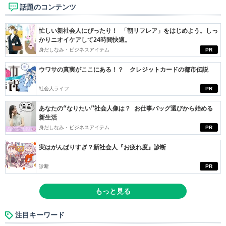
話題のコンテンツ
忙しい新社会人にぴったり！ 「朝リフレア」をはじめよう。しっ
かりニオイケアして24時間快適。
身だしなみ・ビジネスアイテム
PR
ウワサの真実がここにある！？ クレジットカードの都市伝説
社会人ライフ
PR
あなたの“なりたい”社会人像は？ お仕事バッグ選びから始める
新生活
身だしなみ・ビジネスアイテム
PR
実はがんばりすぎ？新社会人『お疲れ度』診断
診断
PR
もっと見る
注目キーワード