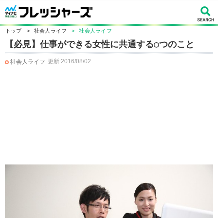
トップ
>
社会人ライフ
>
社会人ライフ
【必見】仕事ができる女性に共通する○つのこと
更新:2016/08/02
社会人ライフ