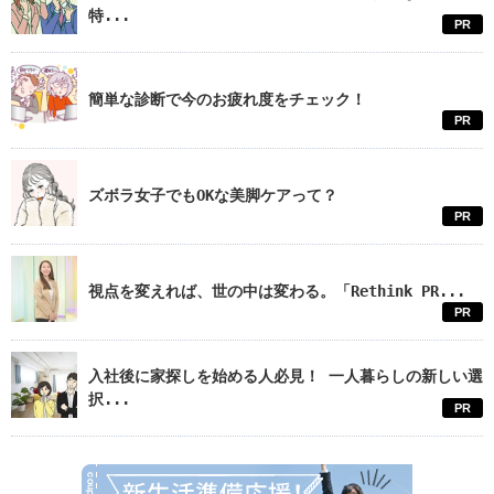
特...
PR
簡単な診断で今のお疲れ度をチェック！
PR
ズボラ女子でもOKな美脚ケアって？
PR
視点を変えれば、世の中は変わる。「Rethink PR...
PR
入社後に家探しを始める人必見！ 一人暮らしの新しい選
択...
PR