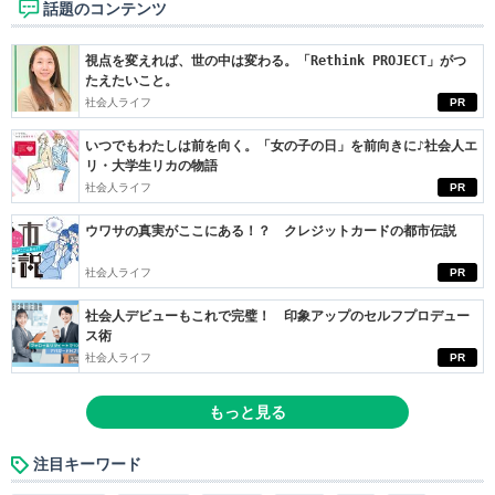
話題のコンテンツ
視点を変えれば、世の中は変わる。「Rethink PROJECT」がつ
たえたいこと。
社会人ライフ
PR
いつでもわたしは前を向く。「女の子の日」を前向きに♪社会人エ
リ・大学生リカの物語
社会人ライフ
PR
ウワサの真実がここにある！？ クレジットカードの都市伝説
社会人ライフ
PR
社会人デビューもこれで完璧！ 印象アップのセルフプロデュー
ス術
社会人ライフ
PR
もっと見る
注目キーワード