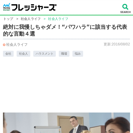
トップ
>
社会人ライフ
>
社会人ライフ
絶対に我慢しちゃダメ！“パワハラ”に該当する代表
的な言動４選
更新:2016/08/02
社会人ライフ
会社
社会人
ハラスメント
職場
悩み