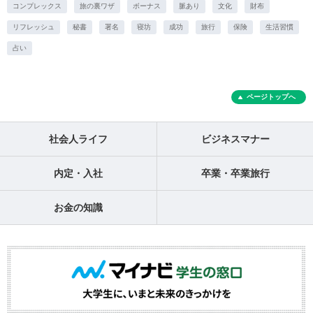
コンプレックス
旅の裏ワザ
ボーナス
脈あり
文化
財布
リフレッシュ
秘書
署名
寝坊
成功
旅行
保険
生活習慣
占い
ページトップへ
社会人ライフ
ビジネスマナー
内定・入社
卒業・卒業旅行
お金の知識