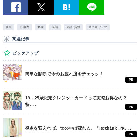
仕事
仕事力
勉強
英語
免許･資格
スキルアップ
関連記事
ピックアップ
簡単な診断で今のお疲れ度をチェック！
PR
18～25歳限定クレジットカードって実際お得なの？
特...
PR
視点を変えれば、世の中は変わる。「Rethink PR...
PR