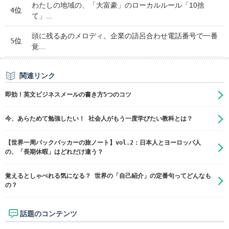
わたしの地域の、「大富豪」のローカルルール「10捨
4位
て」...
頭に残るあのメロディ。企業の語呂合わせ電話番号で一番
5位
覚...
関連リンク
即効！英文ビジネスメールの書き方5つのコツ
今、あらためて勉強したい！ 社会人がもう一度学びたい教科とは？
【世界一周バックパッカーの旅ノート】vol.2：日本人とヨーロッパ人
の、「長期休暇」はどれだけ違う？
覚えるとしゃべれる気になる？ 世界の「自己紹介」の定番句ってどんなも
の？
話題のコンテンツ