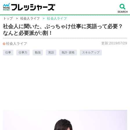
トップ
>
社会人ライフ
>
社会人ライフ
社会人に聞いた、ぶっちゃけ仕事に英語って必要？
なんと必要派が◯割！
更新:2019/07/29
社会人ライフ
仕事
仕事力
勉強
英語
免許･資格
スキルアップ