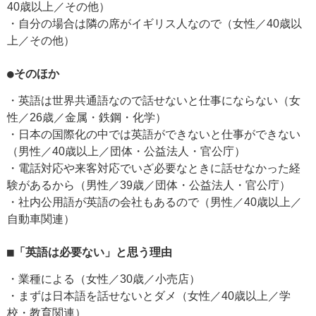
40歳以上／その他）
・自分の場合は隣の席がイギリス人なので（女性／40歳以
上／その他）
●そのほか
・英語は世界共通語なので話せないと仕事にならない（女
性／26歳／金属・鉄鋼・化学）
・日本の国際化の中では英語ができないと仕事ができない
（男性／40歳以上／団体・公益法人・官公庁）
・電話対応や来客対応でいざ必要なときに話せなかった経
験があるから（男性／39歳／団体・公益法人・官公庁）
・社内公用語が英語の会社もあるので（男性／40歳以上／
自動車関連）
■「英語は必要ない」と思う理由
・業種による（女性／30歳／小売店）
・まずは日本語を話せないとダメ（女性／40歳以上／学
校・教育関連）