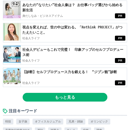
あなたの“なりたい”社会人像は？ お仕事バッグ選びから始める
新生活
身だしなみ・ビジネスアイテム
PR
視点を変えれば、世の中は変わる。「Rethink PROJECT」がつ
たえたいこと。
社会人ライフ
PR
社会人デビューもこれで完璧！ 印象アップのセルフプロデュー
ス術
社会人ライフ
PR
【診断】セルフプロデュース力を鍛える！ “ジブン観”診断
社会人ライフ
PR
もっと見る
注目キーワード
特技
女子旅
オフィスカジュアル
兄弟・姉妹
オリンピック