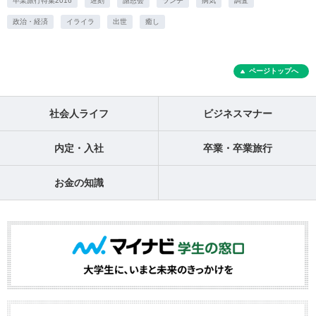
卒業旅行特集2016
遅刻
謝恩会
ランチ
病気
調査
政治・経済
イライラ
出世
癒し
ページトップへ
社会人ライフ
ビジネスマナー
内定・入社
卒業・卒業旅行
お金の知識