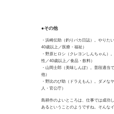
●その他
・浜崎伝助（釣りバカ日誌）。やりた
40歳以上／医療・福祉）
・野原ヒロシ（クレヨンしんちゃん）
性／40歳以上／食品・飲料）
・山岡士郎（美味しんぼ）。普段適当で
他）
・野比のび助（ドラえもん）。ダメなヤ
人・官公庁）
島耕作のよいところは、仕事では成功
あるということのようですね。そんな