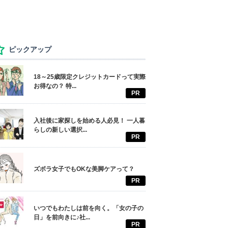
ピックアップ
18～25歳限定クレジットカードって実際
お得なの？ 特...
PR
入社後に家探しを始める人必見！ 一人暮
らしの新しい選択...
PR
ズボラ女子でもOKな美脚ケアって？
PR
いつでもわたしは前を向く。「女の子の
日」を前向きに♪社...
PR