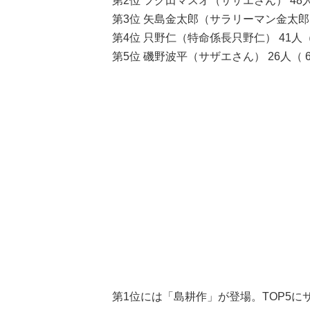
第2位 フグ田マスオ（サザエさん） 48人
第3位 矢島金太郎（サラリーマン金太郎） 
第4位 只野仁（特命係長只野仁） 41人（
第5位 磯野波平（サザエさん） 26人（ 6
第1位には「島耕作」が登場。TOP5