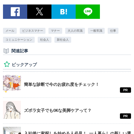
メール
ビジネスマナー
マナー
大人の常識
一般常識
仕事
コミュニケーション
社会人
新社会人
関連記事
ピックアップ
簡単な診断で今のお疲れ度をチェック！
PR
ズボラ女子でもOKな美脚ケアって？
PR
入社後に家探しを始める人必見！ 一人暮らしの新しい選