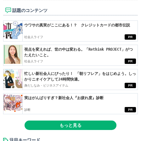
話題のコンテンツ
ウワサの真実がここにある！？ クレジットカードの都市伝説
社会人ライフ
PR
視点を変えれば、世の中は変わる。「Rethink PROJECT」がつ
たえたいこと。
社会人ライフ
PR
忙しい新社会人にぴったり！ 「朝リフレア」をはじめよう。しっ
かりニオイケアして24時間快適。
身だしなみ・ビジネスアイテム
PR
実はがんばりすぎ？新社会人『お疲れ度』診断
診断
PR
もっと見る
注目キーワード